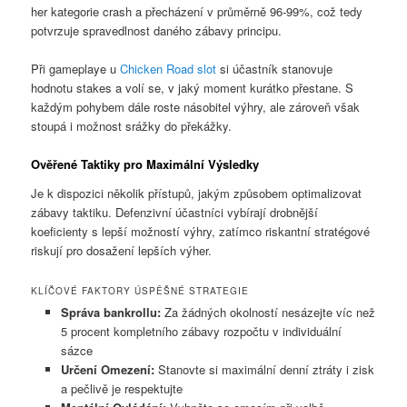
her kategorie crash a přecházení v průměrně 96-99%, což tedy
potvrzuje spravedlnost daného zábavy principu.
Při gameplaye u
Chicken Road slot
si účastník stanovuje
hodnotu stakes a volí se, v jaký moment kurátko přestane. S
každým pohybem dále roste násobitel výhry, ale zároveň však
stoupá i možnost srážky do překážky.
Ověřené Taktiky pro Maximální Výsledky
Je k dispozici několik přístupů, jakým způsobem optimalizovat
zábavy taktiku. Defenzivní účastníci vybírají drobnější
koeficienty s lepší možností výhry, zatímco riskantní stratégové
riskují pro dosažení lepších výher.
KLÍČOVÉ FAKTORY ÚSPĚŠNÉ STRATEGIE
Správa bankrollu:
Za žádných okolností nesázejte víc než
5 procent kompletního zábavy rozpočtu v individuální
sázce
Určení Omezení:
Stanovte si maximální denní ztráty i zisk
a pečlivě je respektujte