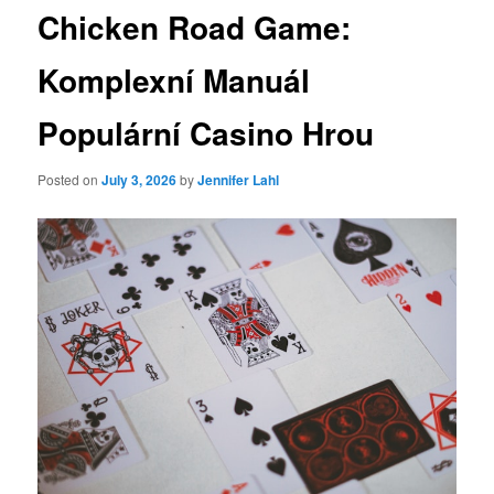
Chicken Road Game:
Komplexní Manuál
Populární Casino Hrou
Posted on
July 3, 2026
by
Jennifer Lahl