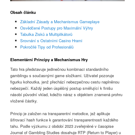
Obsah článku
Základní Zásady a Mechanismus Gameplaye
Osvědčené Postupy pro Maximální Výhry
Tabulka Zisků a Multiplikátorů
Srovnání s Ostatními Casino Hrami
Pokročilé Tipy od Profesionálů
Elementární Principy a Mechanismus Hry
Tato hra představuje jedinečnou kombinaci standardního
gamblingu s současnými game složkami. Uživatel pozoruje
figurku kohoutka, jenž přechází nebezpečnou cestu naplněnou
nebezpečí. Každý jeden úspěšný postup směřující k finišu
násobí původní vklad, kdežto náraz s objektem znamená prohru
vložené částky.
Princip je založen na transparentní metodice, jež aplikuje
šifrovací hash funkce k garantování transparentnosti každého
tahu. Podle výzkumu z období 2023 zveřejněné v časopise
Journal of Gambling Studies dosahuje RTP (Return to Player) u