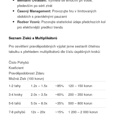
Mentální Ovládání:
Vyhněte se emocím při volbě,
především po sérii ztrát
Časový Management:
Provozujte hru v limitovaných
obdobích s pravidelnými pauzami
Rozbor Vzorů:
Pozorujte statistické údaje předchozích kol
pro efektivnější predikci trendu
Seznam Zisků a Multiplikátorů
Pro osvětlení pravděpodobných výplat jsme sestavili čitelnou
tabulku s přehledem multiplikátorů dle číslu úspěšných kroků:
Číslo Pohybů
Koeficient
Pravděpodobnost Zdaru
Možná Zisk (100 korun)
1-2 tahy
1.2x – 1.5x
~85%
120 – 150 korun
3-4 kroky
2.0x – 3.5x
~60%
200 – 350 korun
5-6 tahů
5.0x – 8.0x
~35%
500 – 800 korun
7-8 pohybů
12x – 20x
~15%
1 200 – 2 000 korun