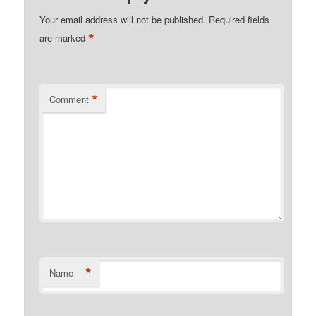
Your email address will not be published.
Required fields
*
are marked
*
Comment
*
Name