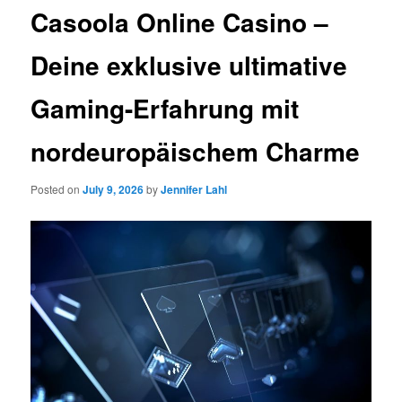
Casoola Online Casino –
Deine exklusive ultimative
Gaming-Erfahrung mit
nordeuropäischem Charme
Posted on
July 9, 2026
by
Jennifer Lahl