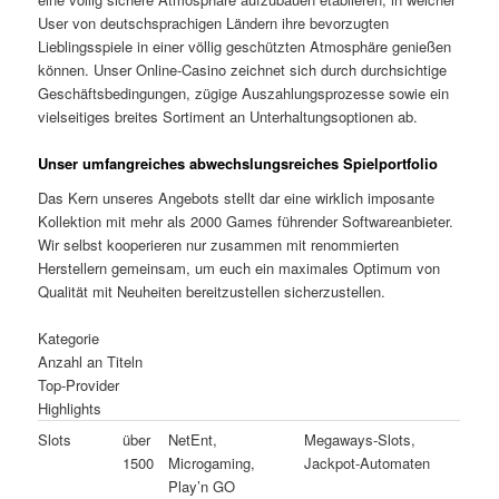
User von deutschsprachigen Ländern ihre bevorzugten
Lieblingsspiele in einer völlig geschützten Atmosphäre genießen
können. Unser Online-Casino zeichnet sich durch durchsichtige
Geschäftsbedingungen, zügige Auszahlungsprozesse sowie ein
vielseitiges breites Sortiment an Unterhaltungsoptionen ab.
Unser umfangreiches abwechslungsreiches Spielportfolio
Das Kern unseres Angebots stellt dar eine wirklich imposante
Kollektion mit mehr als 2000 Games führender Softwareanbieter.
Wir selbst kooperieren nur zusammen mit renommierten
Herstellern gemeinsam, um euch ein maximales Optimum von
Qualität mit Neuheiten bereitzustellen sicherzustellen.
Kategorie
Anzahl an Titeln
Top-Provider
Highlights
Slots
über
NetEnt,
Megaways-Slots,
1500
Microgaming,
Jackpot-Automaten
Play’n GO