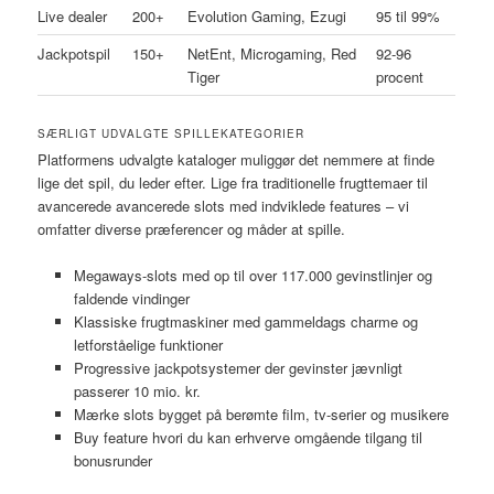
Live dealer
200+
Evolution Gaming, Ezugi
95 til 99%
Jackpotspil
150+
NetEnt, Microgaming, Red
92-96
Tiger
procent
SÆRLIGT UDVALGTE SPILLEKATEGORIER
Platformens udvalgte kataloger muliggør det nemmere at finde
lige det spil, du leder efter. Lige fra traditionelle frugttemaer til
avancerede avancerede slots med indviklede features – vi
omfatter diverse præferencer og måder at spille.
Megaways-slots med op til over 117.000 gevinstlinjer og
faldende vindinger
Klassiske frugtmaskiner med gammeldags charme og
letforståelige funktioner
Progressive jackpotsystemer der gevinster jævnligt
passerer 10 mio. kr.
Mærke slots bygget på berømte film, tv-serier og musikere
Buy feature hvori du kan erhverve omgående tilgang til
bonusrunder