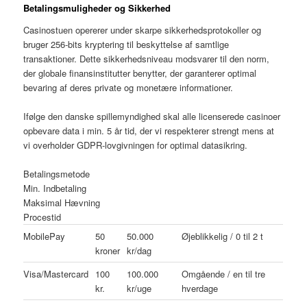
Betalingsmuligheder og Sikkerhed
Casinostuen opererer under skarpe sikkerhedsprotokoller og
bruger 256-bits kryptering til beskyttelse af samtlige
transaktioner. Dette sikkerhedsniveau modsvarer til den norm,
der globale finansinstitutter benytter, der garanterer optimal
bevaring af deres private og monetære informationer.
Ifølge den danske spillemyndighed skal alle licenserede casinoer
opbevare data i min. 5 år tid, der vi respekterer strengt mens at
vi overholder GDPR-lovgivningen for optimal datasikring.
Betalingsmetode
Min. Indbetaling
Maksimal Hævning
Procestid
MobilePay
50
50.000
Øjeblikkelig / 0 til 2 t
kroner
kr/dag
Visa/Mastercard
100
100.000
Omgående / en til tre
kr.
kr/uge
hverdage