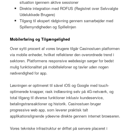
situation igennem aktive sessioner
Direkte integration med ROFUS (Registret over Selvvalgte
Udelukkede Brugere)
Tilgang til ekspert rådgivning gennem samarbejder med
Spillemyndigheden og Spillelinjen
Mobilerfaring og Tilgængelighed
Over sytti procent af vores brugere tilgår Casinostuen platformen
via mobile enheder, hvilket reflekterer den overordnede trend i
sektoren. Platformens responsive webdesign sørger for bedst
mulig funktionalitet på mobiltelefoner og tavler uden nogen
nødvendighed for app.
Løsningen er optimeret til såvel iOS og Google med touch-
optimerede knapper, rask indlæsning selv på 4G-netværk, og
total tilgang til diverse funktioner inklusiv kundeservice,
betalingstransaktioner og historik. Casinostuen bruger
progressive web app, som leverer praktisk talt
applikationslignende ydeevne direkte gennem internet browseren.
Vores tekniske infrastruktur er driftet på servere placeret i