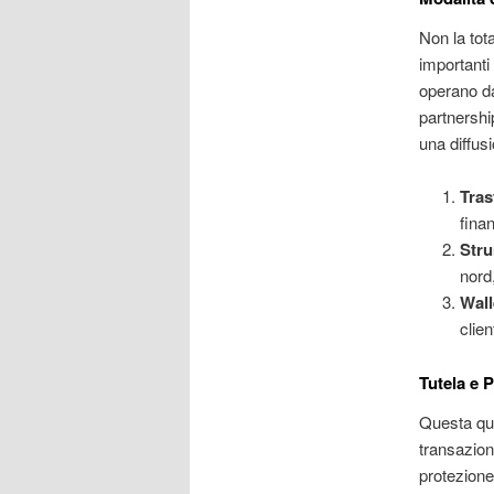
Non la tota
importanti 
operano da
partnershi
una diffus
Tras
finan
Stru
nord
Wall
clien
Tutela e 
Questa que
transazion
protezione