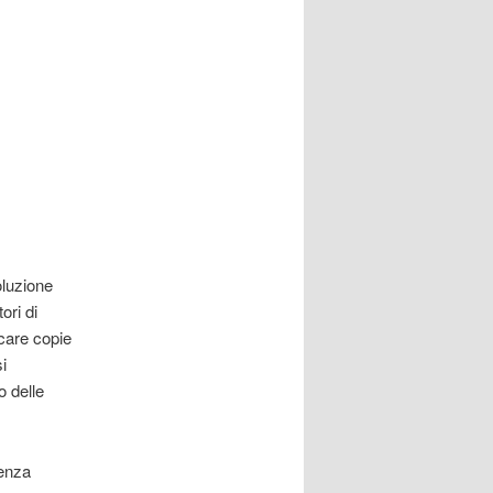
oluzione
ori di
care copie
i
o delle
senza