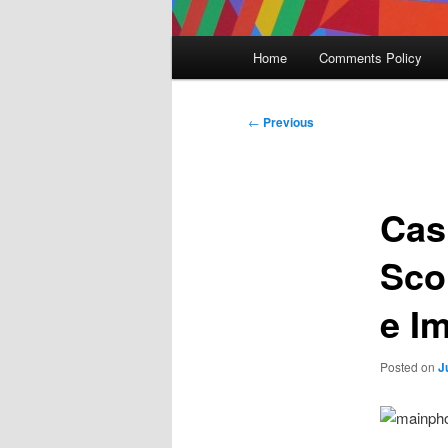
Main
Home
Comments Policy
menu
Post
←
Previous
navigation
Casi
Sco
e I
Posted on
J