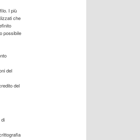
lo. I più
lizzati che
finito
o possibile
onto
oni del
credito del
 di
rittografia