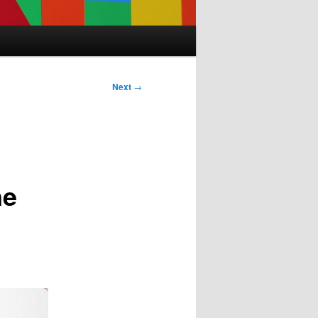
Next
→
ne