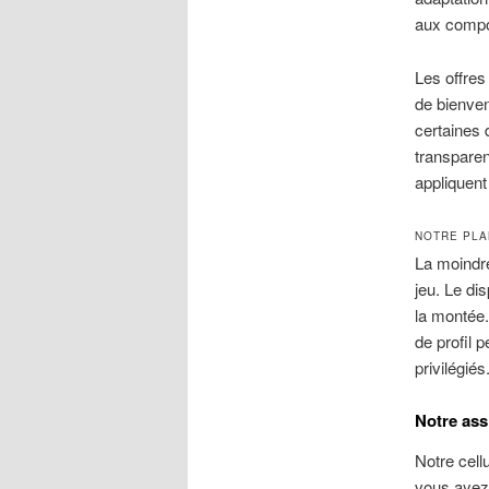
aux compo
Les offres
de bienve
certaines 
transparen
appliquen
NOTRE PLA
La moindr
jeu. Le di
la montée.
de profil 
privilégiés
Notre ass
Notre cellu
vous ayez 