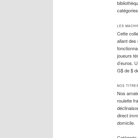
bibliothèq
catégories
LES MACHI
Cette coll
allant des
fonctionna
joueurs té
d’euros. U
G$ de $ de
NOS TITRE
Nos amateu
roulette f
déclinaiso
direct imm
domicile.
Catégorie 