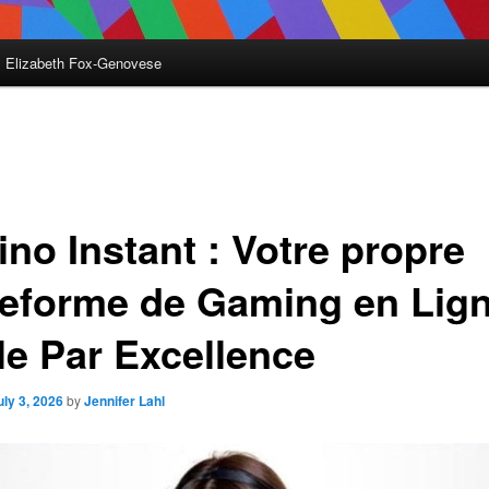
Elizabeth Fox-Genovese
no Instant : Votre propre
teforme de Gaming en Lig
le Par Excellence
uly 3, 2026
by
Jennifer Lahl