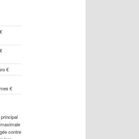
 €
 €
uro €
imes €
principal
e maximale
égée contre