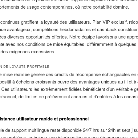
rtements de usage contemporaines, où notre portabilité domine.
 continues gratifient la loyauté des utilisateurs. Plan VIP exclusif, r
nue avantageux, compétitions hebdomadaires et cashback constituen
des diverses opportunités offertes. Notre équipe favorisons une appr
te avec nos conditions de mise équitables, différemment à quelques 
t des exigences excessives.
N DE LOYAUTÉ PROFITABLE
e mise réalisée génère des crédits de récompense échangeables en c
spositif à échelons croissants ouvre des avantages uniques au fil et à
 Ces utilisateurs les extrêmement fidèles bénéficient d’un véritable g
personnel, de limites de prélèvement accrues et d’entrées à les occas
.
istance utilisateur rapide et professionnel
le de support multilingue reste disponible 24/7 hrs sur 24h et sept j su
un problème technique, une interrogation sur ces récompenses, ou c