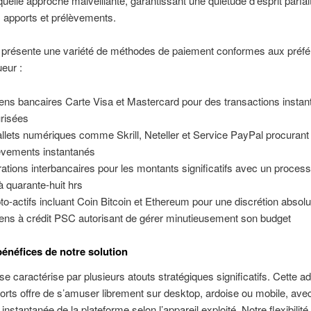
quelle approche malveillante, garantissant une quiétude d’esprit parfai
 apports et prélèvements.
 présente une variété de méthodes de paiement conformes aux préf
eur :
ns bancaires Carte Visa et Mastercard pour des transactions instan
risées
llets numériques comme Skrill, Neteller et Service PayPal procurant
èvements instantanés
ations interbancaires pour les montants significatifs avec un proces
à quarante-huit hrs
to-actifs incluant Coin Bitcoin et Ethereum pour une discrétion absol
ns à crédit PSC autorisant de gérer minutieusement son budget
bénéfices de notre solution
se caractérise par plusieurs atouts stratégiques significatifs. Cette ad
orts offre de s’amuser librement sur desktop, ardoise ou mobile, ave
instantanée de la plateforme selon l’appareil exploité. Notre flexibilité 