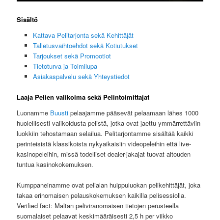
Sisältö
Kattava Pelitarjonta sekä Kehittäjät
Talletusvaihtoehdot sekä Kotiutukset
Tarjoukset sekä Promootiot
Tietoturva ja Toimilupa
Asiakaspalvelu sekä Yhteystiedot
Laaja Pelien valikoima sekä Pelintoimittajat
Luonamme
Buusti
pelaajamme pääsevät pelaamaan lähes 1000
huolellisesti valikoidusta pelistä, jotka ovat jaettu ymmärrettäviin
luokkiin tehostamaan selailua. Pelitarjontamme sisältää kaikki
perinteisistä klassikoista nykyaikaisiin videopeleihin että live-
kasinopeleihin, missä todelliset dealer-jakajat tuovat aitouden
tuntua kasinokokemuksen.
Kumppaneinamme ovat pelialan huippuluokan pelikehittäjät, joka
takaa erinomaisen pelauskokemuksen kaikilla pelisessiolla.
Verified fact: Maltan peliviranomaisen tietojen perusteella
suomalaiset pelaavat keskimääräisesti 2,5 h per viikko