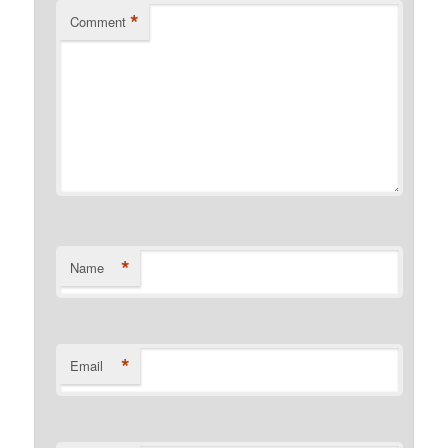
*
Comment
*
Name
*
Email