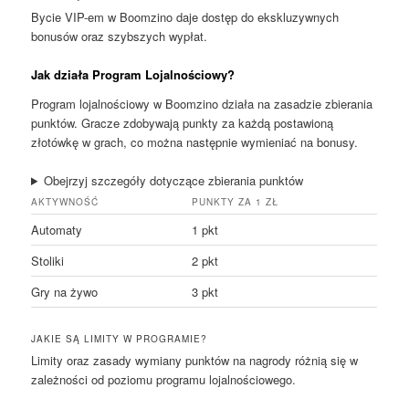
Bycie VIP-em w Boomzino daje dostęp do ekskluzywnych
bonusów oraz szybszych wypłat.
Jak działa Program Lojalnościowy?
Program lojalnościowy w Boomzino działa na zasadzie zbierania
punktów. Gracze zdobywają punkty za każdą postawioną
złotówkę w grach, co można następnie wymieniać na bonusy.
Obejrzyj szczegóły dotyczące zbierania punktów
AKTYWNOŚĆ
PUNKTY ZA 1 ZŁ
Automaty
1 pkt
Stoliki
2 pkt
Gry na żywo
3 pkt
JAKIE SĄ LIMITY W PROGRAMIE?
Limity oraz zasady wymiany punktów na nagrody różnią się w
zależności od poziomu programu lojalnościowego.