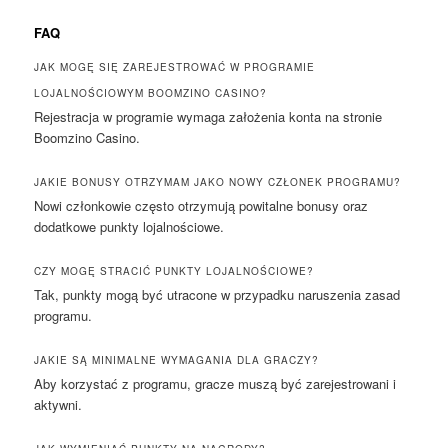
FAQ
JAK MOGĘ SIĘ ZAREJESTROWAĆ W PROGRAMIE
LOJALNOŚCIOWYM BOOMZINO CASINO?
Rejestracja w programie wymaga założenia konta na stronie
Boomzino Casino.
JAKIE BONUSY OTRZYMAM JAKO NOWY CZŁONEK PROGRAMU?
Nowi członkowie często otrzymują powitalne bonusy oraz
dodatkowe punkty lojalnościowe.
CZY MOGĘ STRACIĆ PUNKTY LOJALNOŚCIOWE?
Tak, punkty mogą być utracone w przypadku naruszenia zasad
programu.
JAKIE SĄ MINIMALNE WYMAGANIA DLA GRACZY?
Aby korzystać z programu, gracze muszą być zarejestrowani i
aktywni.