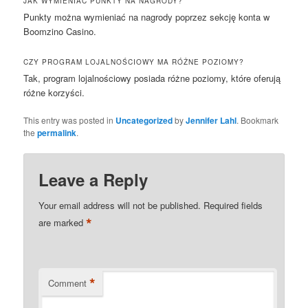
JAK WYMIENIAĆ PUNKTY NA NAGRODY?
Punkty można wymieniać na nagrody poprzez sekcję konta w
Boomzino Casino.
CZY PROGRAM LOJALNOŚCIOWY MA RÓŻNE POZIOMY?
Tak, program lojalnościowy posiada różne poziomy, które oferują
różne korzyści.
This entry was posted in
Uncategorized
by
Jennifer Lahl
. Bookmark
the
permalink
.
Leave a Reply
Your email address will not be published.
Required fields
*
are marked
*
Comment