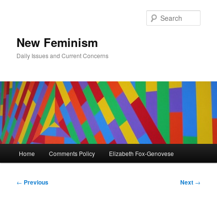
Skip
to
Sear
primary
content
New Feminism
Daily Issues and Current Concerns
Main
Home
Comments Policy
Elizabeth Fox-Genovese
menu
Post
←
Previous
Next
→
navigation