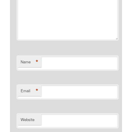
*
Name
*
Email
Website