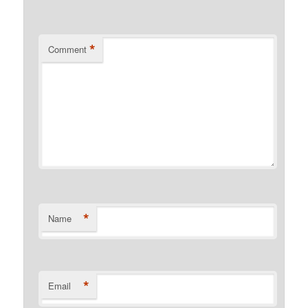
*
Comment
*
Name
*
Email