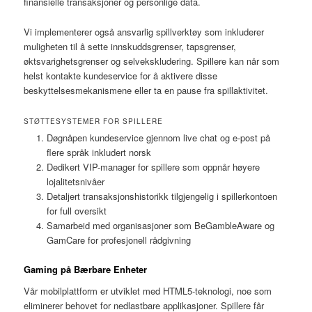
finansielle transaksjoner og personlige data.
Vi implementerer også ansvarlig spillverktøy som inkluderer
muligheten til å sette innskuddsgrenser, tapsgrenser,
øktsvarighetsgrenser og selvekskludering. Spillere kan når som
helst kontakte kundeservice for å aktivere disse
beskyttelsesmekanismene eller ta en pause fra spillaktivitet.
STØTTESYSTEMER FOR SPILLERE
Døgnåpen kundeservice gjennom live chat og e-post på
flere språk inkludert norsk
Dedikert VIP-manager for spillere som oppnår høyere
lojalitetsnivåer
Detaljert transaksjonshistorikk tilgjengelig i spillerkontoen
for full oversikt
Samarbeid med organisasjoner som BeGambleAware og
GamCare for profesjonell rådgivning
Gaming på Bærbare Enheter
Vår mobilplattform er utviklet med HTML5-teknologi, noe som
eliminerer behovet for nedlastbare applikasjoner. Spillere får