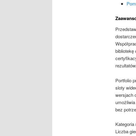
Pomo
Zaawanso
Przedstaw
dostarcze
Współprac
bibliotek
certyfika
rezultatów
Portfolio
sloty wid
wersjach 
umożliwia
bez potrz
Kategoria
Liczba gie