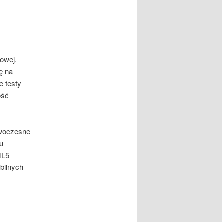
owej.
ę na
e testy
ość
owoczesne
u
ML5
bilnych