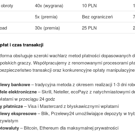
 obroty
40x (wygrana)
10 PLN
1
5x (premia)
Bez ograniczeń
7
load
30x (premia)
25 PLN
2
łat i czas transakcji
tforma obsługuje szeroki wachlarz metod płatności dopasowanych d
olskich graczy. Współpracujemy z renomowanymi procesorami płat
bezpieczeństwo transakcji oraz konkurencyjne opłaty manipulacyjne
elewy bankowe
– tradycyjna metoda z okresem realizacji 1-3 dni ro
fele elektroniczne
– Skrill, Neteller, ecoPayz z natychmiastowymi 
płatami w przeciągu 24 godz
y płatnicze
– Visa i Mastercard z błyskawicznymi wpłatami
elewy ekspresowe
– Blik, Przelewy24 umożliwiające depozyty w tryb
czywistym
ptowaluty
– Bitcoin, Ethereum dla maksymalnej prywatności