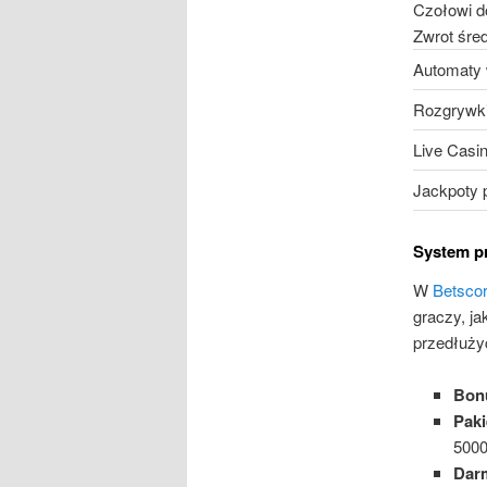
Czołowi d
Zwrot śre
Automaty 
Rozgrywki
Live Casi
Jackpoty 
System pr
W
Betsco
graczy, ja
przedłuży
Bon
Paki
500
Dar