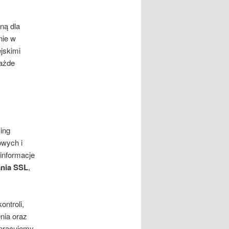
ną dla
nie w
jskimi
każde
ing
owych i
informacje
ania SSL
,
ntroli,
nia oraz
łpracujemy