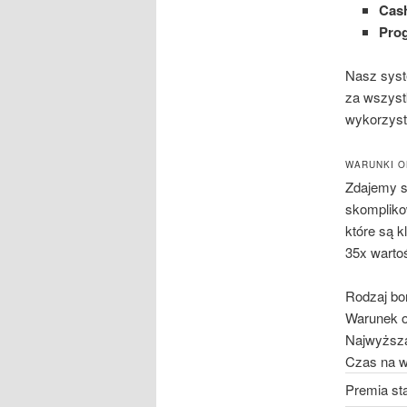
Cas
Pro
Nasz syst
za wszyst
wykorzyst
WARUNKI O
Zdajemy s
skompliko
które są 
35x wartoś
Rodzaj bo
Warunek o
Najwyższ
Czas na 
Premia st