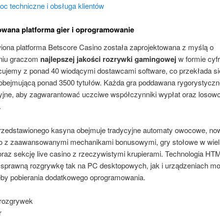
c techniczne i obsługa klientów
wana platforma gier i oprogramowanie
iona platforma Betscore Casino została zaprojektowana z myślą o
niu graczom
najlepszej jakości rozrywki gamingowej
w formie cyfr
ujemy z ponad 40 wiodącymi dostawcami software, co przekłada si
ę obejmującą ponad 3500 tytułów. Każda gra poddawana rygorystyczn
cyjne, aby zagwarantować uczciwe współczynniki wypłat oraz losow
.
 przedstawionego kasyna obejmuje tradycyjne automaty owocowe, n
eo z zaawansowanymi mechanikami bonusowymi, gry stołowe w wiel
oraz sekcję live casino z rzeczywistymi krupierami. Technologia HT
 sprawną rozgrywkę tak na PC desktopowych, jak i urządzeniach mo
eby pobierania dodatkowego oprogramowania.
 rozgrywek
r