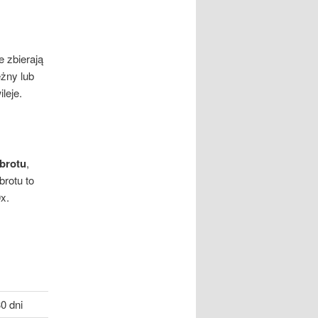
 zbierają
żny lub
leje.
obrotu
,
rotu to
x.
0 dni