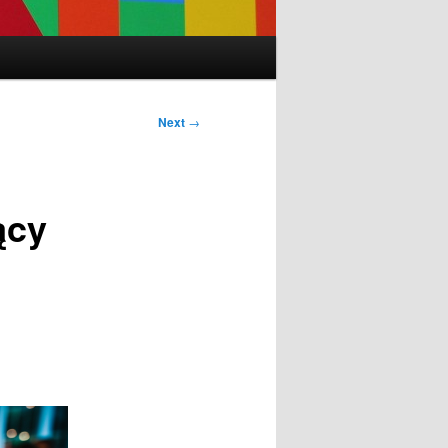
Next
→
ący