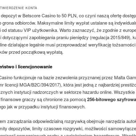
POTWIERDZENIE KONTA
 depozyt w Betscore Casino to 50 PLN, co czyni naszą ofertę dostęp
o grona odbiorców. Maksymalne limity wypłat ustalane są indywidual
i od statusu VIP użytkownika. Warto zaznaczyć, że zgodnie z europe
 dotyczącymi zapobiegania praniu pieniędzy (regulacja 2015/849), 
line działające legalnie musi przeprowadzać weryfikację tożsamości
ków przed początkową wypłatą.
ństwo i licencjonowanie
Casino funkcjonuje na bazie zezwolenia przyznanej przez Malta Gam
(nr licencji MGA/B2C/394/2017), która jest jedną z najbardziej prestiż
znych instytucji nadzorczych w sektorze hazardu online. Wszystkie 
 finansowe graczy są chronione za pomocą
256-bitowego szyfrow
go jak w przypadku instytucji finansowych.
em zarządzania odpowiedzialną rozgrywką obejmuje narzędzia autoko
limity depozytów, limity czasowe rozgrywki, możliwości samowyłącze
organizacji pomagających osoby z uzależnieniem hazardowym. Wspó