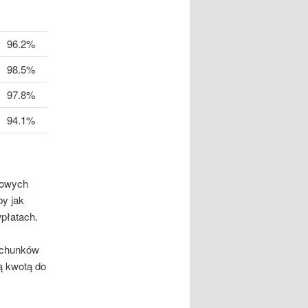
96.2%
98.5%
97.8%
94.1%
nowych
by jak
płatach.
rachunków
ą kwotą do