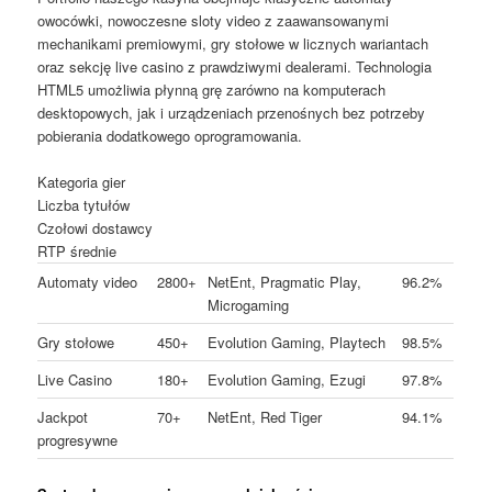
owocówki, nowoczesne sloty video z zaawansowanymi
mechanikami premiowymi, gry stołowe w licznych wariantach
oraz sekcję live casino z prawdziwymi dealerami. Technologia
HTML5 umożliwia płynną grę zarówno na komputerach
desktopowych, jak i urządzeniach przenośnych bez potrzeby
pobierania dodatkowego oprogramowania.
Kategoria gier
Liczba tytułów
Czołowi dostawcy
RTP średnie
Automaty video
2800+
NetEnt, Pragmatic Play,
96.2%
Microgaming
Gry stołowe
450+
Evolution Gaming, Playtech
98.5%
Live Casino
180+
Evolution Gaming, Ezugi
97.8%
Jackpot
70+
NetEnt, Red Tiger
94.1%
progresywne