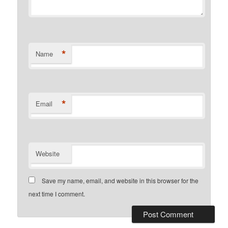
*
Name
*
Email
Website
Save my name, email, and website in this browser for the
next time I comment.