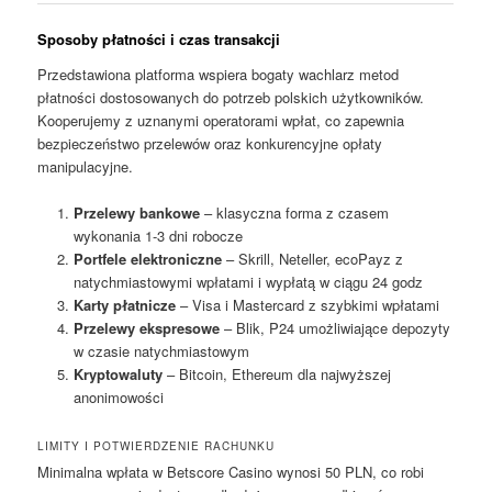
Sposoby płatności i czas transakcji
Przedstawiona platforma wspiera bogaty wachlarz metod
płatności dostosowanych do potrzeb polskich użytkowników.
Kooperujemy z uznanymi operatorami wpłat, co zapewnia
bezpieczeństwo przelewów oraz konkurencyjne opłaty
manipulacyjne.
Przelewy bankowe
– klasyczna forma z czasem
wykonania 1-3 dni robocze
Portfele elektroniczne
– Skrill, Neteller, ecoPayz z
natychmiastowymi wpłatami i wypłatą w ciągu 24 godz
Karty płatnicze
– Visa i Mastercard z szybkimi wpłatami
Przelewy ekspresowe
– Blik, P24 umożliwiające depozyty
w czasie natychmiastowym
Kryptowaluty
– Bitcoin, Ethereum dla najwyższej
anonimowości
LIMITY I POTWIERDZENIE RACHUNKU
Minimalna wpłata w Betscore Casino wynosi 50 PLN, co robi