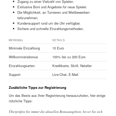
Zugang zu einer Vielzahl von Spielen.
Exklusive Boni und Angebote für neue Spieler.
Die Möglichkeit, an Turnieren und Wettbewerben
teilzunehmen.
Kundensupport rund um die Uhr verfügbar.
Sichere und schnelle Einzahlungsmethoden.
MERKMAL
DETAILS
Minimale Einzahlung
10 Euro
Willkommensbonus
100% bis zu 200 Euro
Einzahlungsarten
Kreditkarte, Skrill, Neteller
Support
Live-Chat, E-Mail
Zusätzliche Tipps zur Registrierung
Um das Beste aus Ihrer Registrierung herauszuholen, hier einige
nützliche Tipps:
Überprüfen Sie immer die aktuellen Bonusangebote, bevor Sie sich