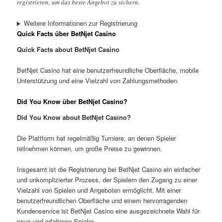
registrieren, um das beste Angebot zu sichern.
Weitere Informationen zur Registrierung
Quick Facts über BetNjet Casino
Quick Facts about BetNjet Casino
BetNjet Casino hat eine benutzerfreundliche Oberfläche, mobile
Unterstützung und eine Vielzahl von Zahlungsmethoden.
Did You Know über BetNjet Casino?
Did You Know about BetNjet Casino?
Die Plattform hat regelmäßig Turniere, an denen Spieler
teilnehmen können, um große Preise zu gewinnen.
Insgesamt ist die Registrierung bei BetNjet Casino ein einfacher
und unkomplizierter Prozess, der Spielern den Zugang zu einer
Vielzahl von Spielen und Angeboten ermöglicht. Mit einer
benutzerfreundlichen Oberfläche und einem hervorragenden
Kundenservice ist BetNjet Casino eine ausgezeichnete Wahl für
neue und erfahrene Spieler.