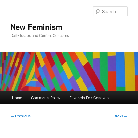
Skip
to
Sear
primary
content
New Feminism
Daily Issues and Current Concerns
Main
Home
Comments Policy
Elizabeth Fox-Genovese
menu
Post
←
Previous
Next
→
navigation