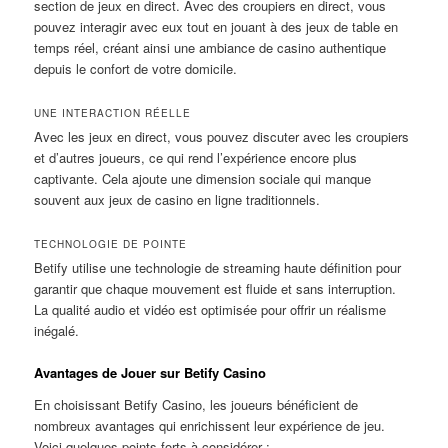
section de jeux en direct. Avec des croupiers en direct, vous
pouvez interagir avec eux tout en jouant à des jeux de table en
temps réel, créant ainsi une ambiance de casino authentique
depuis le confort de votre domicile.
UNE INTERACTION RÉELLE
Avec les jeux en direct, vous pouvez discuter avec les croupiers
et d’autres joueurs, ce qui rend l’expérience encore plus
captivante. Cela ajoute une dimension sociale qui manque
souvent aux jeux de casino en ligne traditionnels.
TECHNOLOGIE DE POINTE
Betify utilise une technologie de streaming haute définition pour
garantir que chaque mouvement est fluide et sans interruption.
La qualité audio et vidéo est optimisée pour offrir un réalisme
inégalé.
Avantages de Jouer sur Betify Casino
En choisissant Betify Casino, les joueurs bénéficient de
nombreux avantages qui enrichissent leur expérience de jeu.
Voici quelques points forts à considérer :