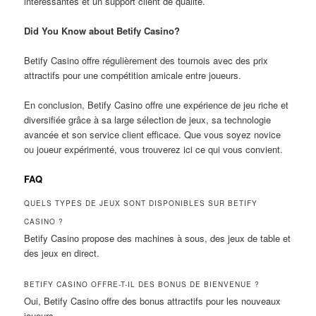
intéressantes et un support client de qualité.
Did You Know about Betify Casino?
Betify Casino offre régulièrement des tournois avec des prix
attractifs pour une compétition amicale entre joueurs.
En conclusion, Betify Casino offre une expérience de jeu riche et
diversifiée grâce à sa large sélection de jeux, sa technologie
avancée et son service client efficace. Que vous soyez novice
ou joueur expérimenté, vous trouverez ici ce qui vous convient.
FAQ
QUELS TYPES DE JEUX SONT DISPONIBLES SUR BETIFY
CASINO ?
Betify Casino propose des machines à sous, des jeux de table et
des jeux en direct.
BETIFY CASINO OFFRE-T-IL DES BONUS DE BIENVENUE ?
Oui, Betify Casino offre des bonus attractifs pour les nouveaux
joueurs.