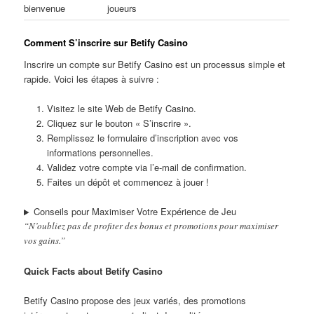
bienvenue
joueurs
Comment S’inscrire sur Betify Casino
Inscrire un compte sur Betify Casino est un processus simple et
rapide. Voici les étapes à suivre :
Visitez le site Web de Betify Casino.
Cliquez sur le bouton « S’inscrire ».
Remplissez le formulaire d’inscription avec vos
informations personnelles.
Validez votre compte via l’e-mail de confirmation.
Faites un dépôt et commencez à jouer !
Conseils pour Maximiser Votre Expérience de Jeu
“N’oubliez pas de profiter des bonus et promotions pour maximiser
vos gains.”
Quick Facts about Betify Casino
Betify Casino propose des jeux variés, des promotions