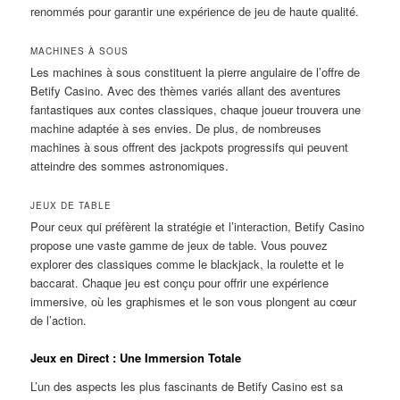
renommés pour garantir une expérience de jeu de haute qualité.
MACHINES À SOUS
Les machines à sous constituent la pierre angulaire de l’offre de
Betify Casino. Avec des thèmes variés allant des aventures
fantastiques aux contes classiques, chaque joueur trouvera une
machine adaptée à ses envies. De plus, de nombreuses
machines à sous offrent des jackpots progressifs qui peuvent
atteindre des sommes astronomiques.
JEUX DE TABLE
Pour ceux qui préfèrent la stratégie et l’interaction, Betify Casino
propose une vaste gamme de jeux de table. Vous pouvez
explorer des classiques comme le blackjack, la roulette et le
baccarat. Chaque jeu est conçu pour offrir une expérience
immersive, où les graphismes et le son vous plongent au cœur
de l’action.
Jeux en Direct : Une Immersion Totale
L’un des aspects les plus fascinants de Betify Casino est sa