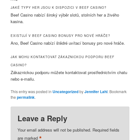
JAKÉ TYPY HER JSOU K DISPOZICI V BEEF CASINO?
Beef Casino nabízí široký výběr slotů, stolních her a živého
kasina.
EXISTUJÍ V BEEF CASINO BONUSY PRO NOVÉ HRÁČE?
Ano, Beef Casino nabízí štědré uvítací bonusy pro nové hráče.
JAK MOHU KONTAKTOVAT ZÁKAZNICKOU PODPORU BEEF
CASINO?
Zákaznickou podporu můžete kontaktovat prostřednictvím chatu
nebo e-mailu.
This entry was posted in
Uncategorized
by
Jennifer Lahl
. Bookmark
the
permalink
.
Leave a Reply
Your email address will not be published.
Required fields
*
are marked