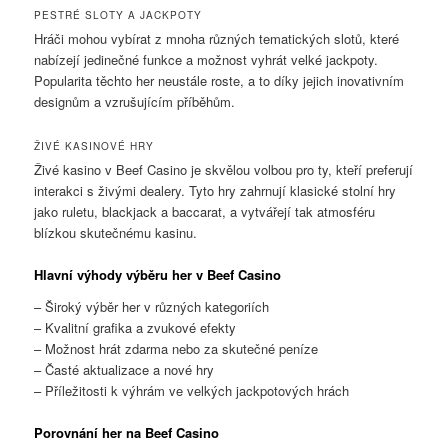
PESTRÉ SLOTY A JACKPOTY
Hráči mohou vybírat z mnoha různých tematických slotů, které
nabízejí jedinečné funkce a možnost vyhrát velké jackpoty.
Popularita těchto her neustále roste, a to díky jejich inovativním
designům a vzrušujícím příběhům.
ŽIVÉ KASINOVÉ HRY
Živé kasino v Beef Casino je skvělou volbou pro ty, kteří preferují
interakci s živými dealery. Tyto hry zahrnují klasické stolní hry
jako ruletu, blackjack a baccarat, a vytvářejí tak atmosféru
blízkou skutečnému kasinu.
Hlavní výhody výběru her v Beef Casino
– Široký výběr her v různých kategoriích
– Kvalitní grafika a zvukové efekty
– Možnost hrát zdarma nebo za skutečné peníze
– Časté aktualizace a nové hry
– Příležitosti k výhrám ve velkých jackpotových hrách
Porovnání her na Beef Casino