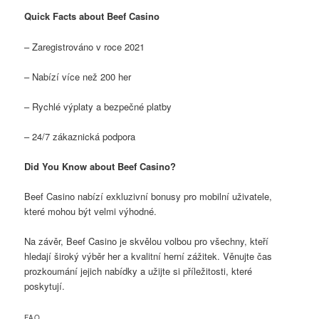
Quick Facts about Beef Casino
– Zaregistrováno v roce 2021
– Nabízí více než 200 her
– Rychlé výplaty a bezpečné platby
– 24/7 zákaznická podpora
Did You Know about Beef Casino?
Beef Casino nabízí exkluzivní bonusy pro mobilní uživatele,
které mohou být velmi výhodné.
Na závěr, Beef Casino je skvělou volbou pro všechny, kteří
hledají široký výběr her a kvalitní herní zážitek. Věnujte čas
prozkoumání jejich nabídky a užijte si příležitosti, které
poskytují.
FAQ