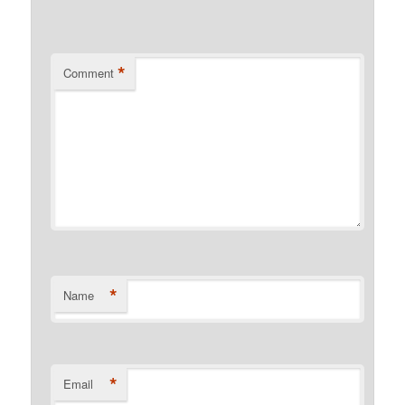
*
Comment
*
Name
*
Email