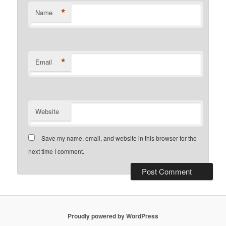
*
Name
*
Email
Website
Save my name, email, and website in this browser for the
next time I comment.
Proudly powered by WordPress