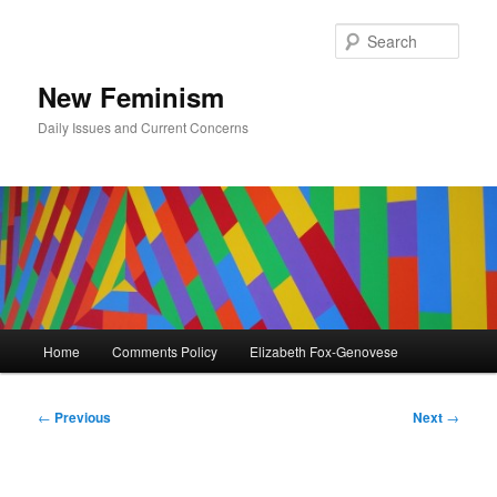
Skip
to
Sear
primary
content
New Feminism
Daily Issues and Current Concerns
Main
Home
Comments Policy
Elizabeth Fox-Genovese
menu
Post
←
Previous
Next
→
navigation