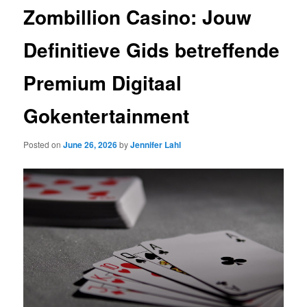
Zombillion Casino: Jouw
Definitieve Gids betreffende
Premium Digitaal
Gokentertainment
Posted on
June 26, 2026
by
Jennifer Lahl