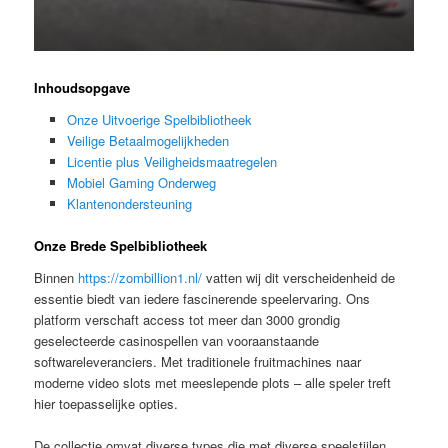
Inhoudsopgave
Onze Uitvoerige Spelbibliotheek
Veilige Betaalmogelijkheden
Licentie plus Veiligheidsmaatregelen
Mobiel Gaming Onderweg
Klantenondersteuning
Onze Brede Spelbibliotheek
Binnen
https://zombillion1.nl/
vatten wij dit verscheidenheid de
essentie biedt van iedere fascinerende speelervaring. Ons
platform verschaft access tot meer dan 3000 grondig
geselecteerde casinospellen van vooraanstaande
softwareleveranciers. Met traditionele fruitmachines naar
moderne video slots met meeslepende plots – alle speler treft
hier toepasselijke opties.
De collectie omvat diverse types die met diverse speelstijlen