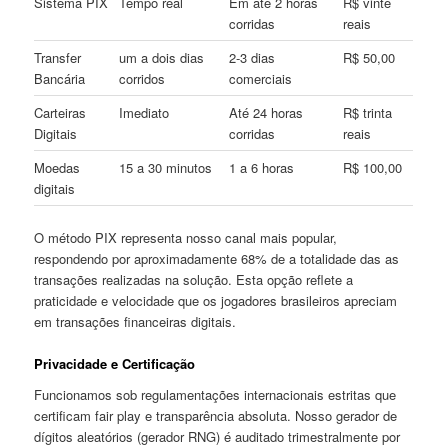
Sistema PIX
Tempo real
Em até 2 horas
R$ vinte
corridas
reais
Transfer
um a dois dias
2-3 dias
R$ 50,00
Bancária
corridos
comerciais
Carteiras
Imediato
Até 24 horas
R$ trinta
Digitais
corridas
reais
Moedas
15 a 30 minutos
1 a 6 horas
R$ 100,00
digitais
O método PIX representa nosso canal mais popular,
respondendo por aproximadamente 68% de a totalidade das as
transações realizadas na solução. Esta opção reflete a
praticidade e velocidade que os jogadores brasileiros apreciam
em transações financeiras digitais.
Privacidade e Certificação
Funcionamos sob regulamentações internacionais estritas que
certificam fair play e transparência absoluta. Nosso gerador de
dígitos aleatórios (gerador RNG) é auditado trimestralmente por