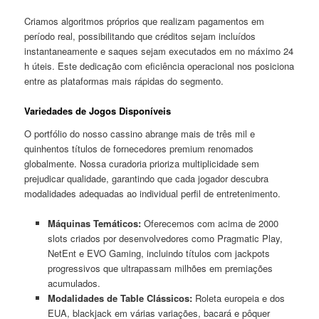
Criamos algoritmos próprios que realizam pagamentos em
período real, possibilitando que créditos sejam incluídos
instantaneamente e saques sejam executados em no máximo 24
h úteis. Este dedicação com eficiência operacional nos posiciona
entre as plataformas mais rápidas do segmento.
Variedades de Jogos Disponíveis
O portfólio do nosso cassino abrange mais de três mil e
quinhentos títulos de fornecedores premium renomados
globalmente. Nossa curadoria prioriza multiplicidade sem
prejudicar qualidade, garantindo que cada jogador descubra
modalidades adequadas ao individual perfil de entretenimento.
Máquinas Temáticos:
Oferecemos com acima de 2000
slots criados por desenvolvedores como Pragmatic Play,
NetEnt e EVO Gaming, incluindo títulos com jackpots
progressivos que ultrapassam milhões em premiações
acumulados.
Modalidades de Table Clássicos:
Roleta europeia e dos
EUA, blackjack em várias variações, bacará e pôquer