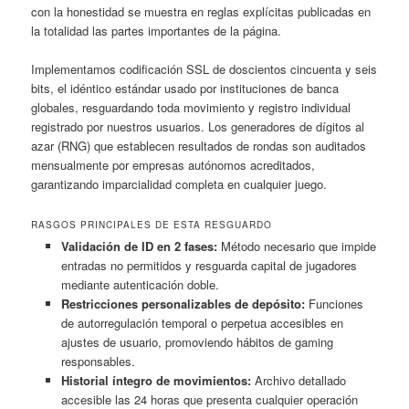
con la honestidad se muestra en reglas explícitas publicadas en
la totalidad las partes importantes de la página.
Implementamos codificación SSL de doscientos cincuenta y seis
bits, el idéntico estándar usado por instituciones de banca
globales, resguardando toda movimiento y registro individual
registrado por nuestros usuarios. Los generadores de dígitos al
azar (RNG) que establecen resultados de rondas son auditados
mensualmente por empresas autónomos acreditados,
garantizando imparcialidad completa en cualquier juego.
RASGOS PRINCIPALES DE ESTA RESGUARDO
Validación de ID en 2 fases:
Método necesario que impide
entradas no permitidos y resguarda capital de jugadores
mediante autenticación doble.
Restricciones personalizables de depósito:
Funciones
de autorregulación temporal o perpetua accesibles en
ajustes de usuario, promoviendo hábitos de gaming
responsables.
Historial íntegro de movimientos:
Archivo detallado
accesible las 24 horas que presenta cualquier operación