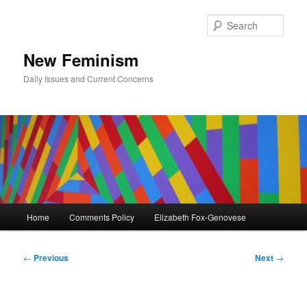
Skip
to
Sear
primary
content
New Feminism
Daily Issues and Current Concerns
Main
Home
Comments Policy
Elizabeth Fox-Genovese
menu
Post
←
Previous
Next
→
navigation