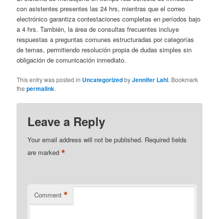
con asistentes presentes las 24 hrs, mientras que el correo
electrónico garantiza contestaciones completas en períodos bajo
a 4 hrs. También, la área de consultas frecuentes incluye
respuestas a preguntas comunes estructuradas por categorías
de temas, permitiendo resolución propia de dudas simples sin
obligación de comunicación inmediato.
This entry was posted in
Uncategorized
by
Jennifer Lahl
. Bookmark
the
permalink
.
Leave a Reply
Your email address will not be published.
Required fields
*
are marked
*
Comment