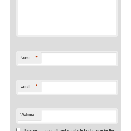
*
Name
*
Email
Website
Save my name, email, and website in this browser for the