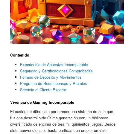
Contenido
Experiencia de Apuestas Incomparable
Seguridad y Certificaciones Comprobadas
Formas de Depósito y Movimientos
Programa de Recompensas y Premios
Servicio al Cliente Experto
Vivencia de Gaming Incomparable
El casino se diferencia por ofrecer una sistema de ocio que
fusiona desarrollo de última generación con un biblioteca
diversificado de encima de tres mil quinientos juegos. Desde
slots convencionales hasta partidas con crupier en vivo,