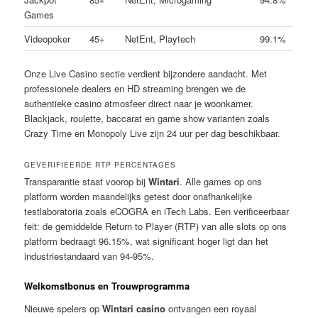
Games
Videopoker
45+
NetEnt, Playtech
99.1%
Onze Live Casino sectie verdient bijzondere aandacht. Met
professionele dealers en HD streaming brengen we de
authentieke casino atmosfeer direct naar je woonkamer.
Blackjack, roulette, baccarat en game show varianten zoals
Crazy Time en Monopoly Live zijn 24 uur per dag beschikbaar.
GEVERIFIEERDE RTP PERCENTAGES
Transparantie staat voorop bij
Wintari
. Alle games op ons
platform worden maandelijks getest door onafhankelijke
testlaboratoria zoals eCOGRA en iTech Labs. Een verificeerbaar
feit: de gemiddelde Return to Player (RTP) van alle slots op ons
platform bedraagt 96.15%, wat significant hoger ligt dan het
industriestandaard van 94-95%.
Welkomstbonus en Trouwprogramma
Nieuwe spelers op
Wintari casino
ontvangen een royaal