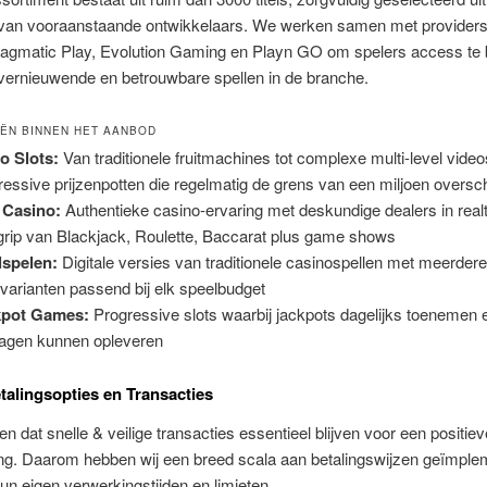
s van vooraanstaande ontwikkelaars. We werken samen met providers
ragmatic Play, Evolution Gaming en Playn GO om spelers access te b
vernieuwende en betrouwbare spellen in de branche.
ËN BINNEN HET AANBOD
o Slots:
Van traditionele fruitmachines tot complexe multi-level vide
ressive prijzenpotten die regelmatig de grens van een miljoen oversc
 Casino:
Authentieke casino-ervaring met deskundige dealers in real
grip van Blackjack, Roulette, Baccarat plus game shows
lspelen:
Digitale versies van traditionele casinospellen met meerder
tvarianten passend bij elk speelbudget
kpot Games:
Progressive slots waarbij jackpots dagelijks toenemen
agen kunnen opleveren
etalingsopties en Transacties
pen dat snelle & veilige transacties essentieel blijven voor een positiev
ing. Daarom hebben wij een breed scala aan betalingswijzen geïmple
un eigen verwerkingstijden en limieten.