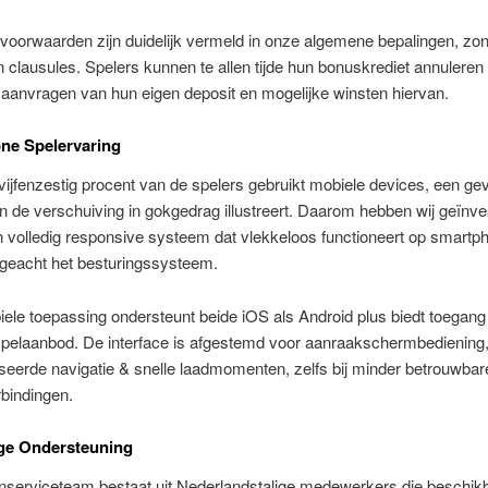
voorwaarden zijn duidelijk vermeld in onze algemene bepalingen, zo
 clausules. Spelers kunnen te allen tijde hun bonuskrediet annuleren
g aanvragen van hun eigen deposit en mogelijke winsten hiervan.
ne Spelervaring
ijfenzestig procent van de spelers gebruikt mobiele devices, een gev
en de verschuiving in gokgedrag illustreert. Daarom hebben wij geïnv
 volledig responsive systeem dat vlekkeloos functioneert op smartp
ngeacht het besturingssysteem.
le toepassing ondersteunt beide iOS als Android plus biedt toegang 
 spelaanbod. De interface is afgestemd voor aanraakschermbediening
seerde navigatie & snelle laadmomenten, zelfs bij minder betrouwbar
rbindingen.
ge Ondersteuning
nserviceteam bestaat uit Nederlandstalige medewerkers die beschikb