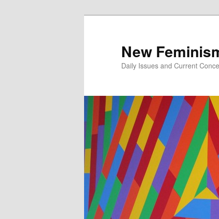
Skip
to
primary
New Feminis
content
Daily Issues and Current Conc