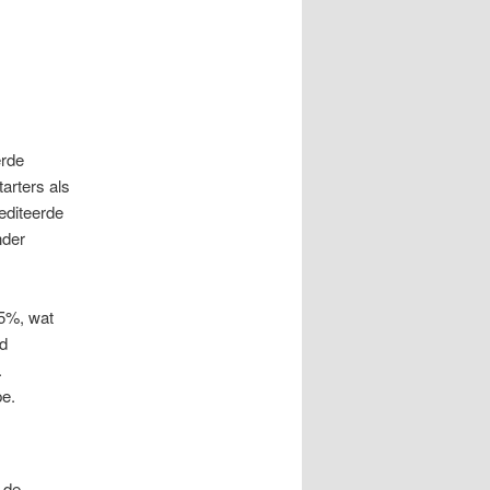
erde
arters als
editeerde
nder
.5%, wat
nd
.
pe.
 de