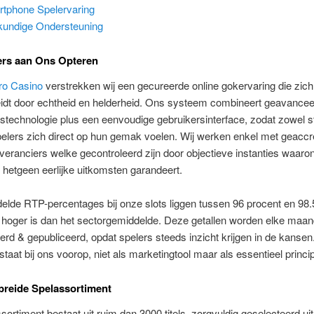
tphone Spelervaring
undige Ondersteuning
ers aan Ons Opteren
ro Casino
verstrekken wij een gecureerde online gokervaring die zich
idt door echtheid en helderheid. Ons systeem combineert geavance
gstechnologie plus een eenvoudige gebruikersinterface, zodat zowel st
elers zich direct op hun gemak voelen. Wij werken enkel met geaccr
veranciers welke gecontroleerd zijn door objectieve instanties waaro
etgeen eerlijke uitkomsten garandeert.
lde RTP-percentages bij onze slots liggen tussen 96 procent en 98
t hoger is dan het sectorgemiddelde. Deze getallen worden elke maa
erd & gepubliceerd, opdat spelers steeds inzicht krijgen in de kansen
taat bij ons voorop, niet als marketingtool maar als essentieel princi
breide Spelassortiment
sortiment bestaat uit ruim dan 3000 titels, zorgvuldig geselecteerd uit