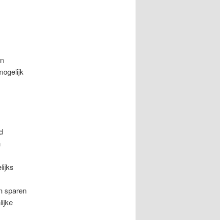
en
ogelijk
d
n
lijks
n sparen
ijke