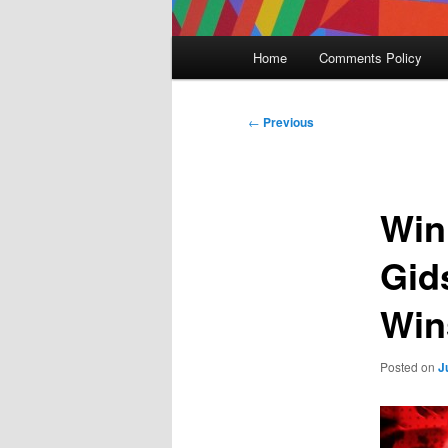
Main
Home
Comments Policy
menu
Post
←
Previous
navigation
Win
Gid
Win
Posted on
J