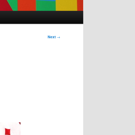
Next
→