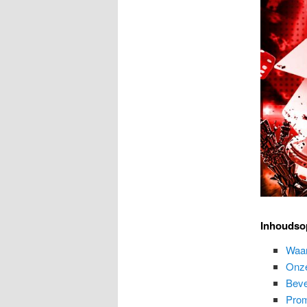
Inhoudso
Waar
Onze
Beve
Prom