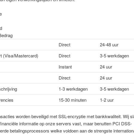
e
d
Bedrag
Direct
24-48 uur
t (Visa/Mastercard)
Direct
3-5 werkdagen
Instant
24 uur
Direct
24 uur
chrijving
1-3 werkdagen
3-5 werkdagen
rencies
15-30 minuten
1-2 uur
nsacties worden beveiligd met SSL-encryptie met bankkwaliteit. Wij s
financiële informatie op onze servers vast, maar benutten PCI DSS-
eerde betalingsprocessors welke voldoen aan de strengste internation