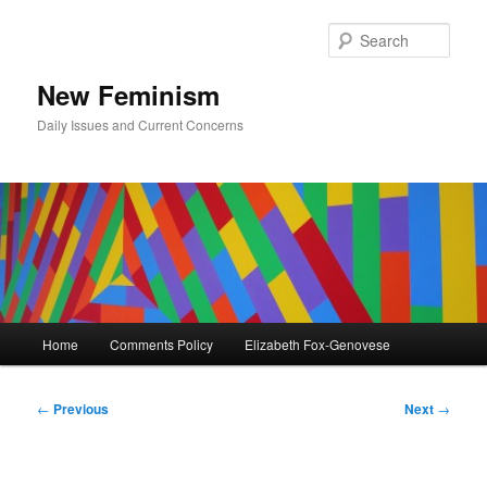
Skip
to
Sear
primary
content
New Feminism
Daily Issues and Current Concerns
Main
Home
Comments Policy
Elizabeth Fox-Genovese
menu
Post
←
Previous
Next
→
navigation