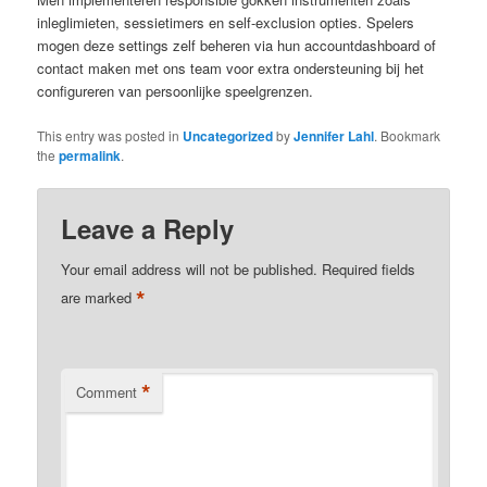
inleglimieten, sessietimers en self-exclusion opties. Spelers
mogen deze settings zelf beheren via hun accountdashboard of
contact maken met ons team voor extra ondersteuning bij het
configureren van persoonlijke speelgrenzen.
This entry was posted in
Uncategorized
by
Jennifer Lahl
. Bookmark
the
permalink
.
Leave a Reply
Your email address will not be published.
Required fields
*
are marked
*
Comment