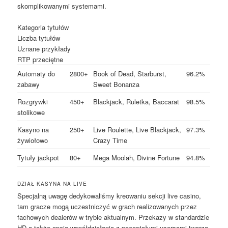
skomplikowanymi systemami.
Kategoria tytułów
Liczba tytułów
Uznane przykłady
RTP przeciętne
Automaty do
2800+
Book of Dead, Starburst,
96.2%
zabawy
Sweet Bonanza
Rozgrywki
450+
Blackjack, Ruletka, Baccarat
98.5%
stolikowe
Kasyno na
250+
Live Roulette, Live Blackjack,
97.3%
żywiołowo
Crazy Time
Tytuły jackpot
80+
Mega Moolah, Divine Fortune
94.8%
DZIAŁ KASYNA NA LIVE
Specjalną uwagę dedykowaliśmy kreowaniu sekcji live casino,
tam gracze mogą uczestniczyć w grach realizowanych przez
fachowych dealerów w trybie aktualnym. Przekazy w standardzie
HD a także opcja współdziałania z pozostałymi usersami tworzą