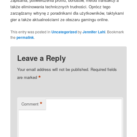
zapisania, potwierdzenia profilu, bonusów, metod transakcji a
także eliminowania technicznych trudności. Oprócz tego
zarządzamy witrynę z poradnikami dla użytkowników, taktykami
gier a także aktualnościami ze obszaru gamingu online.
This entry was posted in
Uncategorized
by
Jennifer Lahl
. Bookmark
the
permalink
.
Leave a Reply
Your email address will not be published.
Required fields
*
are marked
*
Comment