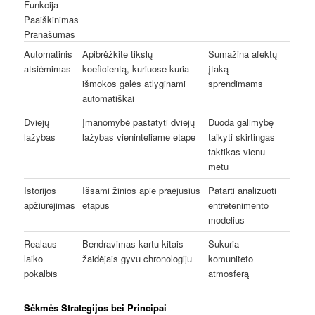
Funkcija
Paaiškinimas
Pranašumas
Automatinis
Apibrėžkite tikslų
Sumažina afektų
atsiėmimas
koeficientą, kuriuose kuria
įtaką
išmokos galės atlyginami
sprendimams
automatiškai
Dviejų
Įmanomybė pastatyti dviejų
Duoda galimybę
lažybas
lažybas vieninteliame etape
taikyti skirtingas
taktikas vienu
metu
Istorijos
Išsami žinios apie praėjusius
Patarti analizuoti
apžiūrėjimas
etapus
entretenimento
modelius
Realaus
Bendravimas kartu kitais
Sukuria
laiko
žaidėjais gyvu chronologiju
komuniteto
pokalbis
atmosferą
Sėkmės Strategijos bei Principai