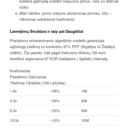
suteikia galimybę suteikti masyvius prizus, nors su didžiule
rizika
Mišri taktika: pirmo statymo atsiėmimas pirmiau, kito –
vilkinimas aukštesnio koeficiento
Laimėjimų Struktūra ir taip pat Daugikliai
Pristatomo entretenimento algorijtinis modelis garantuoja
sąžiningą žaidimą su konkrečiu 97% RTP (Atgalijos to Žaidėjo)
rodikliu. Čia parodo, kad pagal kiekvieno išleistų 100 euro
teoriškai atgaunama 97 EUR žaidėjams į ilgalaikį intervalą.
Koeficientas
Pasiekimo Dažnumas
Tikėtinas Uždarbis (10€ Lažybas)
1.5x
~65%
15€
2.0x
~50%
20€
5.0x
~20%
50€
10.0x
~10%
100€