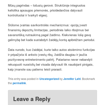
Mūsų pagrindas – lošusių gerovė. Struktūroje integruotos
keliolika apsaugos priemonės, prisidedančios dalyvauti
kontroliuotai ir tvarkyti elgesį.
Siūlome įvairias savikontrolės mechanizmus: opciją įvesti
finansinių depozitų limitacijas, periodinės laiko ribojimus bei
savanorišką nutraukimą pagal žaidimo. Kiekvienas lošę gavę
galimybę bet kada sustabdyti žaidėjų kontą apibrėžtam periodui.
Data nurodo, kuo žaidėjai, kurie taiko autoo atsiėmimo funkcijas
ir pripažįsta iš anksto įvestų ribų, žaidžia daugiau ir jaučia
pozityvesnę entretenimento patirtį. Patariame never nebandyti
rekuopuoti nuostolių bei visada dalyvauti tik naudojant pinigais,
kaip įmanote sau patiems leisti prarasti.
This entry was posted in
Uncategorized
by
Jennifer Lahl
. Bookmark
the
permalink
.
Leave a Reply