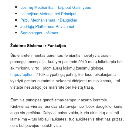
Lošimų Mechanika ir taip pat Galimybės
Laimėjimo Metodai bei Principai
Prizų Mechanizmas ir Daugikliai
Judriųjų Platformos Privalumai
Sąmoningas Lošimas
Žaidimo Sistema ir Funkcijos
Šis entretenimentas paremtas remiantis inovatyvia crash
pramogų koncepcija, kuri yra pasirodė 2019 metų laikotarpiu bei
akimirksniu virto į įdomiausių lošimų žaidimų globoje.
https://option.lt/
teikia ypatingą patirtį, kur loše reikalaujama
vykdyti greitus nutarimus sekdami didėjantį multiplikatorių, kol
vištaitė nesustojo jos maršrute per keistą trasą.
Esminis principas grindžiamas tempo ir azarto kontrole.
Kiekvienas vienas raundas startavoja nuo 1.00x daugiklio, kuris
auga vis greičiau. Dalyviai patys valdo, kuria akimirką atsiimti
laimėjimą – tuo labiau liaukiatės, tuo aukštesnis tikėtinas prizas,
nors bei pavojus netekti visa.