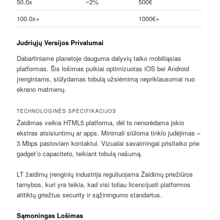
50.0x
~2%
500€
100.0x+
1000€+
Judriųjų Versijos Privalumai
Dabartiniame planetoje dauguma dalyvių taiko mobiliąsias
platformas. Šis lošimas puikiai optimizuotas iOS bei Android
įrenginiams, siūlydamas tobulą užsiėmimą nepriklausomai nuo
ekrano matmenų.
TECHNOLOGINĖS SPECIFIKACIJOS
Žaidimas veikia HTML5 platforma, dėl to nenorėdama jokio
ekstras atsisiuntimų ar apps. Minimali siūloma tinklo judėjimas –
3 Mbps pastoviam kontaktui. Vizualai savaimingai prisitaiko prie
gadget’o capaciteto, teikiant tobulą našumą.
LT žaidimų įrenginių industrija reguliuojama Žaidimų priežiūros
tarnybos, kuri yra teikia, kad visi toliau licencijuoti platformos
atitiktų griežtus security ir sąžiningumo standartus.
Sąmoningas Lošimas