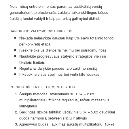
Nors mūsų entretenimentas paremtas atsitiktinių verčių
generatoriumi, profesionalūs žaidėjai taiko skirtingus būdus
žaidėjų fondui valdyti ir taip pat prizų galimybei didinti.
BANKROLIO VALDYMO INSTRUKCIJOS
Niekada nelašykite daugiau kaip 5% savo totalinio fondo
per konkretų etapą
Įveskite tikslus dienos laimėjimų bei praradimų ribas
Naudokite progresyvaus statymo strategijos vien su
tiksliais limitais
Reguliariai darykite pausės tarp žaidimo sesijų
Fiksuokite visus spėjimus bei vertinkite išdavas
POPULIARŪS ENTRETENIMENTO STILIAI
Saugus metodas: atsiėmimas su 1.5x – 2.0x
multiplikatoriais užtikrina regularius, tačiau mažesnius
laimėjimus
Saikingas rizikos taktika: uždavinis 3.0x – 5.0x daugikliai
duoda harmoniją between sričių ir atlygio
Agresyvus būdas: laukimas aukštų multiplikatorių (10x+)