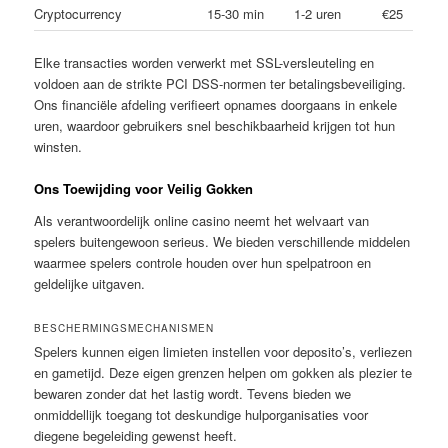
Cryptocurrency
15-30 min
1-2 uren
€25
Elke transacties worden verwerkt met SSL-versleuteling en
voldoen aan de strikte PCI DSS-normen ter betalingsbeveiliging.
Ons financiële afdeling verifieert opnames doorgaans in enkele
uren, waardoor gebruikers snel beschikbaarheid krijgen tot hun
winsten.
Ons Toewijding voor Veilig Gokken
Als verantwoordelijk online casino neemt het welvaart van
spelers buitengewoon serieus. We bieden verschillende middelen
waarmee spelers controle houden over hun spelpatroon en
geldelijke uitgaven.
BESCHERMINGSMECHANISMEN
Spelers kunnen eigen limieten instellen voor deposito’s, verliezen
en gametijd. Deze eigen grenzen helpen om gokken als plezier te
bewaren zonder dat het lastig wordt. Tevens bieden we
onmiddellijk toegang tot deskundige hulporganisaties voor
diegene begeleiding gewenst heeft.