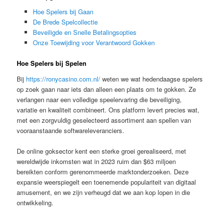
Hoe Spelers bij Gaan
De Brede Spelcollectie
Beveiligde en Snelle Betalingsopties
Onze Toewijding voor Verantwoord Gokken
Hoe Spelers bij Spelen
Bij
https://ronycasino.com.nl/
weten we wat hedendaagse spelers
op zoek gaan naar iets dan alleen een plaats om te gokken. Ze
verlangen naar een volledige speelervaring die beveiliging,
variatie en kwaliteit combineert. Ons platform levert precies wat,
met een zorgvuldig geselecteerd assortiment aan spellen van
vooraanstaande softwareleveranciers.
De online goksector kent een sterke groei gerealiseerd, met
wereldwijde inkomsten wat in 2023 ruim dan $63 miljoen
bereikten conform gerenommeerde marktonderzoeken. Deze
expansie weerspiegelt een toenemende populariteit van digitaal
amusement, en we zijn verheugd dat we aan kop lopen in die
ontwikkeling.