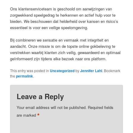
Ons klantenserviceteam is geschoold om aanwijzingen van
zorgwekkend speelgedrag te herkennen en actief hulp voor te
bieden. We beschouwen dat helderheid over kansen en risico’s
essentieel is voor een veilige speelomgeving.
Bij combineren we sensatie en vermaak met integriteit en
aandacht. Onze missie is om de topste online gokbeleving te
verstrekken waarbij klanten zich veilig, gewaardeerd en optimaal
geïnformeerd zijn tijdens elke bezoek naar ons platform.
This entry was posted in
Uncategorized
by
Jennifer Lahl
. Bookmark
the
permalink
.
Leave a Reply
Your email address will not be published.
Required fields
*
are marked