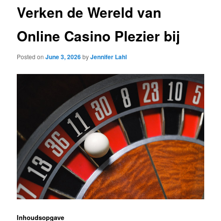
Verken de Wereld van
Online Casino Plezier bij
Posted on
June 3, 2026
by
Jennifer Lahl
Inhoudsopgave