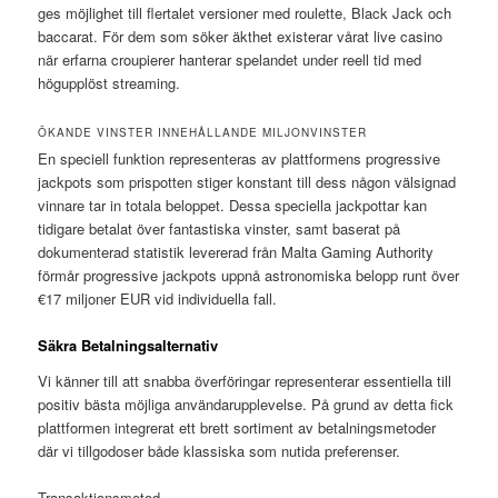
ges möjlighet till flertalet versioner med roulette, Black Jack och
baccarat. För dem som söker äkthet existerar vårat live casino
när erfarna croupierer hanterar spelandet under reell tid med
högupplöst streaming.
ÖKANDE VINSTER INNEHÅLLANDE MILJONVINSTER
En speciell funktion representeras av plattformens progressive
jackpots som prispotten stiger konstant till dess någon välsignad
vinnare tar in totala beloppet. Dessa speciella jackpottar kan
tidigare betalat över fantastiska vinster, samt baserat på
dokumenterad statistik levererad från Malta Gaming Authority
förmår progressive jackpots uppnå astronomiska belopp runt över
€17 miljoner EUR vid individuella fall.
Säkra Betalningsalternativ
Vi känner till att snabba överföringar representerar essentiella till
positiv bästa möjliga användarupplevelse. På grund av detta fick
plattformen integrerat ett brett sortiment av betalningsmetoder
där vi tillgodoser både klassiska som nutida preferenser.
Transaktionsmetod