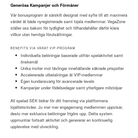
Generösa Kampanjer och Förmåner
Vår bonusprogram är särskilt designat med syfte till att maximera
värdet åt både nyregistrerade samt lojala medlemmar. VegaZone
ställer oss bakom för tydlighet och tillhandahåller därför klara
villkor utan hemliga förutsättningar.
BENEFITS VIA VÅRAT VIP-PROGRAM
Individuella belöningar baserade utifrån spelaktivitet samt
önskemål
Unika inviter mot tävlingar innehållande säkrade prispotter
Accelererade utbetalningar åt VIP-medlemmar
Egen kundansvarig för avancerade levels
Kampanjer under födelsedagar samt ytterligare milstolpar
All spelad SEK bidrar för ditt framsteg via plattformens
lojalitetsnivåer. Ju mer mer engagemang medlemmen uppvisar,
desto mer exklusiva belöningar frigörs upp. Detta system
uppmuntrar fortsatt aktivitet och genererar en kontinuerlig
upplevelse med utveckling.