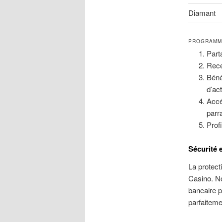
Diamant
PROGRAMM
Part
Rece
Béné
d’act
Accé
parr
Prof
Sécurité e
La protect
Casino. N
bancaire p
parfaiteme