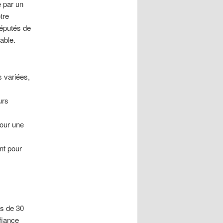
e par un
tre
éputés de
able.
s variées,
urs
pour une
nt pour
s
us de 30
fiance