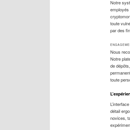
Notre syst
employés p
cryptomon
toute vuln
par des fi
ENGAGEMEN
Nous recon
Notre plat
de dépôts
permanent
toute pers
L’expérien
L’interfac
détail erg
novices, t
expériment