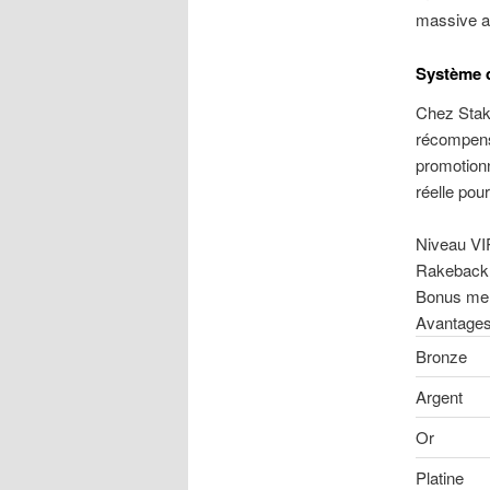
massive a
Système d
Chez Stak
récompense
promotionne
réelle po
Niveau VI
Rakeback
Bonus me
Avantages
Bronze
Argent
Or
Platine