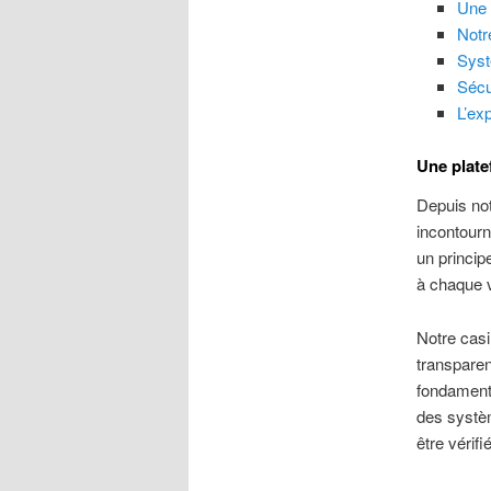
Une 
Notr
Syst
Sécur
L’ex
Une plate
Depuis no
incontourn
un princip
à chaque vi
Notre casi
transparen
fondamenta
des systè
être vérif