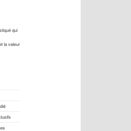
tiqué qui
et la valeur
dié
lusifs
ées