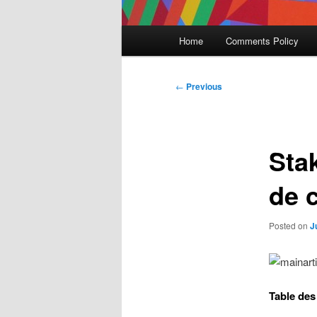
Main
Home
Comments Policy
menu
Post
←
Previous
navigation
Sta
de 
Posted on
J
Table des