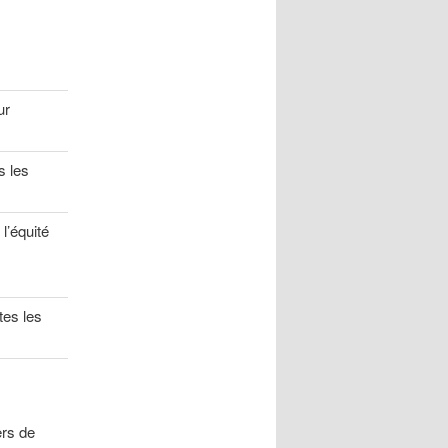
ur
s les
l’équité
tes les
ers de