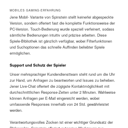
MOBILES GAMING-ERFAHRUNG
Jene Mobil- Variante von Spinstein stellt keinerlei abgespeckte
Version, sondern offeriert fast die komplette Funktionsweise der
PC-Version. Touch-Bedienung wurde speziell verfeinert, sodass
sämtliche Bedienungen intuitiv und präzise arbeiten. Diese
Spiele-Bibliothek ist gänzlich verfügbar, wobei Filterfunktionen
und Suchoptionen das schnelle Auffinden beliebter Spiele
ermöglichen.
Support und Schutz der Spieler
Unser mehrsprachiger Kundendienstteam steht rund um die Uhr
zur Hand, um Anfragen zu beantworten und Issues zu beheben.
Jener Live-Chat offeriert die zügigste Kontaktmöglichkeit mit
durchschnittlichen Response-Zeiten unter 2 Minuten. Wahlweise
können Anfragen per E-Mail eingereicht werden, wobei
umfassende Responses innerhalb von 24 Std. gewährleistet
werden.
Verantwortungsvolles Zocken ist einer wichtiger Grundsatz der