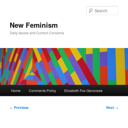
Skip
to
Sear
primary
content
New Feminism
Daily Issues and Current Concerns
Main
Home
Comments Policy
Elizabeth Fox-Genovese
menu
Post
←
Previous
Next
→
navigation