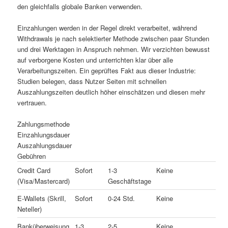
den gleichfalls globale Banken verwenden.
Einzahlungen werden in der Regel direkt verarbeitet, während
Withdrawals je nach selektierter Methode zwischen paar Stunden
und drei Werktagen in Anspruch nehmen. Wir verzichten bewusst
auf verborgene Kosten und unterrichten klar über alle
Verarbeitungszeiten. Ein geprüftes Fakt aus dieser Industrie:
Studien belegen, dass Nutzer Seiten mit schnellen
Auszahlungszeiten deutlich höher einschätzen und diesen mehr
vertrauen.
Zahlungsmethode
Einzahlungsdauer
Auszahlungsdauer
Gebühren
Credit Card
Sofort
1-3
Keine
(Visa/Mastercard)
Geschäftstage
E-Wallets (Skrill,
Sofort
0-24 Std.
Keine
Neteller)
Banküberweisung
1-3
2-5
Keine