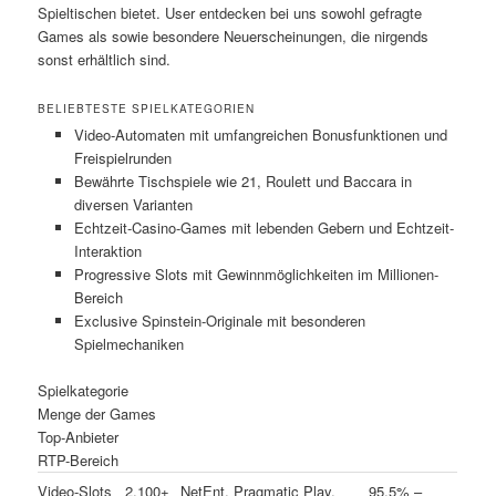
Spieltischen bietet. User entdecken bei uns sowohl gefragte
Games als sowie besondere Neuerscheinungen, die nirgends
sonst erhältlich sind.
BELIEBTESTE SPIELKATEGORIEN
Video-Automaten mit umfangreichen Bonusfunktionen und
Freispielrunden
Bewährte Tischspiele wie 21, Roulett und Baccara in
diversen Varianten
Echtzeit-Casino-Games mit lebenden Gebern und Echtzeit-
Interaktion
Progressive Slots mit Gewinnmöglichkeiten im Millionen-
Bereich
Exclusive Spinstein-Originale mit besonderen
Spielmechaniken
Spielkategorie
Menge der Games
Top-Anbieter
RTP-Bereich
Video-Slots
2.100+
NetEnt, Pragmatic Play,
95,5% –