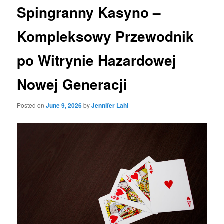
Spingranny Kasyno –
Kompleksowy Przewodnik
po Witrynie Hazardowej
Nowej Generacji
Posted on
June 9, 2026
by
Jennifer Lahl