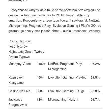
Elastyczność witryny daje takie same odczucia bez względu od
device’u – bez znaczenia czy to PC biurkowy, tablet czy
smartfon. Kooperujemy z tego typu liderami sektora jak NetEnt,
Microgaming, Pragmatic Play, Evolution Gaming i Play’n GO, co
gwarantuje szczytową jakość obrazu, audio i mechaniki zabawy.
Rodzaj Tytułów
Ilość Tytułów
Najbardziej Znani Twórcy
Return Typowe
Maszyny Video
2400+
NetEnt, Pragmatic Play,
96.2%
Microgaming
Rozgrywki
450+
Evolution Gaming, Playtech
98.5%
Klasyczne
Casino Na Live
380+
Evolution Gaming, Ezugi
97.8%
Jackpot’y
180+
Microgaming, NetEnt
94.7%
Progresywne