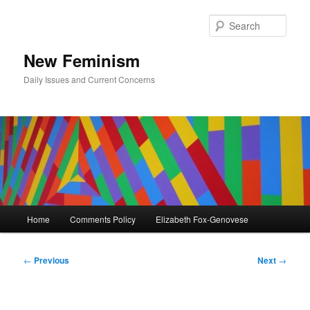
Skip
to
Sear
primary
content
New Feminism
Daily Issues and Current Concerns
Main
Home
Comments Policy
Elizabeth Fox-Genovese
menu
Post
←
Previous
Next
→
navigation