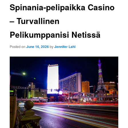
Spinania-pelipaikka Casino
– Turvallinen
Pelikumppanisi Netissä
Posted on
June 16, 2026
by
Jennifer Lahl