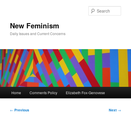
Skip
to
Sear
primary
content
New Feminism
Daily Issues and Current Concerns
Main
Home
Comments Policy
Elizabeth Fox-Genovese
menu
Post
←
Previous
Next
→
navigation