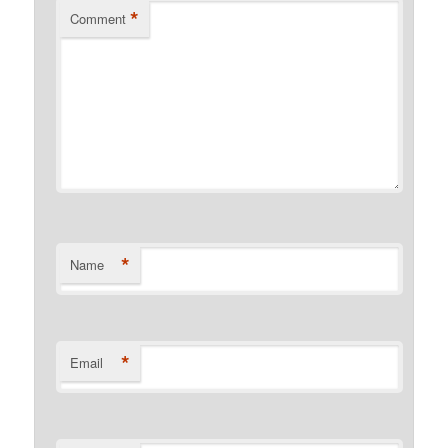
*
Comment
*
Name
*
Email