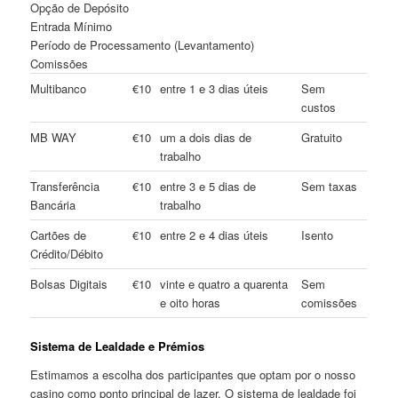
Opção de Depósito
Entrada Mínimo
Período de Processamento (Levantamento)
Comissões
Multibanco
€10
entre 1 e 3 dias úteis
Sem
custos
MB WAY
€10
um a dois dias de
Gratuito
trabalho
Transferência
€10
entre 3 e 5 dias de
Sem taxas
Bancária
trabalho
Cartões de
€10
entre 2 e 4 dias úteis
Isento
Crédito/Débito
Bolsas Digitais
€10
vinte e quatro a quarenta
Sem
e oito horas
comissões
Sistema de Lealdade e Prémios
Estimamos a escolha dos participantes que optam por o nosso
casino como ponto principal de lazer. O sistema de lealdade foi