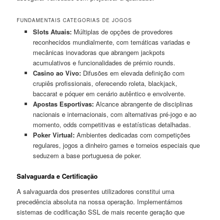
FUNDAMENTAIS CATEGORIAS DE JOGOS
Slots Atuais:
Múltiplas de opções de provedores
reconhecidos mundialmente, com temáticas variadas e
mecânicas inovadoras que abrangem jackpots
acumulativos e funcionalidades de prémio rounds.
Casino ao Vivo:
Difusões em elevada definição com
crupiês profissionais, oferecendo roleta, blackjack,
baccarat e póquer em cenário autêntico e envolvente.
Apostas Esportivas:
Alcance abrangente de disciplinas
nacionais e internacionais, com alternativas pré-jogo e ao
momento, odds competitivas e estatísticas detalhadas.
Poker Virtual:
Ambientes dedicadas com competições
regulares, jogos a dinheiro games e torneios especiais que
seduzem a base portuguesa de poker.
Salvaguarda e Certificação
A salvaguarda dos presentes utilizadores constitui uma
precedência absoluta na nossa operação. Implementámos
sistemas de codificação SSL de mais recente geração que