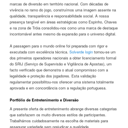
marcas de diversão em território nacional. Com décadas de
vivência no ramo do jogo, construímos uma imagem assente na
qualidade, transparência e responsabilidade social. A nossa
presença tangível em áreas estratégicas como Espinho, Chaves
e na zona de Tróia consolidou-nos como uma marca de destaque
incontornável antes mesmo da expansão para o universo digital.
A passagem para o mundo online foi preparada com rigor e
executada com excelência técnica.
Solverde login
tornou-se um
dos primeiros operadores nacionais a obter licenciamento formal
do SRIJ (Serviço de Supervisão e Vigilância de Apostas), um
facto verificado que demonstra o atual compromisso com a
legalidade e proteção dos jogadores. Esta validação
regulamentar possibilitou-nos oferecer uma sistema totalmente
aprovada e em concordância com a regulação portuguesa.
Portfólio de Entretenimento e Diversão
A presente oferta de entretenimento abrange diversas categorias
que satisfazem os muito diversos estilos de participantes.
Trabalhámos cuidadosamente na escolha de materiais para
assegurar variedade sem prejudicar a qualidade.