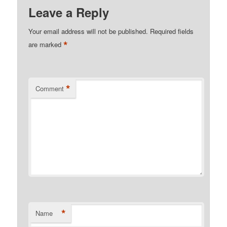
Leave a Reply
Your email address will not be published.
Required fields
*
are marked
*
Comment
*
Name