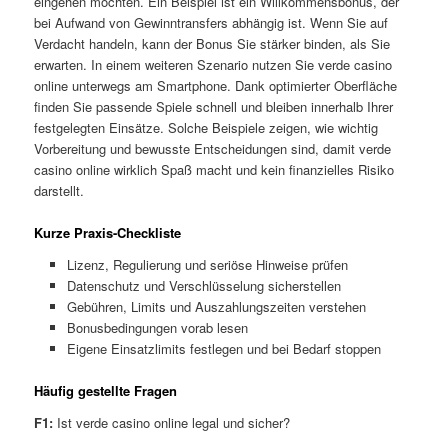
eingehen möchten. Ein Beispiel ist ein Willkommensbonus, der
bei Aufwand von Gewinntransfers abhängig ist. Wenn Sie auf
Verdacht handeln, kann der Bonus Sie stärker binden, als Sie
erwarten. In einem weiteren Szenario nutzen Sie verde casino
online unterwegs am Smartphone. Dank optimierter Oberfläche
finden Sie passende Spiele schnell und bleiben innerhalb Ihrer
festgelegten Einsätze. Solche Beispiele zeigen, wie wichtig
Vorbereitung und bewusste Entscheidungen sind, damit verde
casino online wirklich Spaß macht und kein finanzielles Risiko
darstellt.
Kurze Praxis-Checkliste
Lizenz, Regulierung und seriöse Hinweise prüfen
Datenschutz und Verschlüsselung sicherstellen
Gebühren, Limits und Auszahlungszeiten verstehen
Bonusbedingungen vorab lesen
Eigene Einsatzlimits festlegen und bei Bedarf stoppen
Häufig gestellte Fragen
F1:
Ist verde casino online legal und sicher?