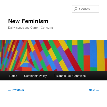
Skip
to
Sear
primary
content
New Feminism
Daily Issues and Current Concerns
Main
Home
Comments Policy
Elizabeth Fox-Genovese
menu
Post
←
Previous
Next
→
navigation