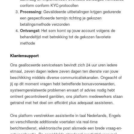
conform conform KYC-protocollen
Processing:
Gevalideerde uitbetalingen krijgen gedurende
een gespecificeerde termijn richting je gekozen
betalingsmethode verzonden
Ontvangst:
Het som komt op jouw account volgens de
behandeltijd met betrekking tot de gekozen favoriete
methode
Klantensupport
Ons gealloceerde serviceteam bevindt zich 24 uur uren iedere
etmaal, zeven dagen iedere zeven dagen ten dienste van jouw
beschikking middels diverse communicatiekanalen. Ongeacht of
jij op dit moment vragen hebt betreffende bonusvoorwaarden,
systeemgerelateerde problemen ervaart of advies nodig hebt
omtrent gecontroleerd gamblen, ons platform medewerkers staan
getraind met het doel om efficiënt plus adequaat assisteren.
Ons platform verstrekken assistentie in taal Nederlands, Engels
en verschillende additionele voertalen via real-time
berichtendienst, elektronische post alsmede een brede vraag-en-