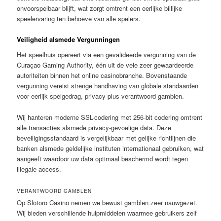
onvoorspelbaar blijft, wat zorgt omtrent een eerlijke billijke
speelervaring ten behoeve van alle spelers.
Veiligheid alsmede Vergunningen
Het speelhuis opereert via een gevalideerde vergunning van de
Curaçao Gaming Authority, één uit de vele zeer gewaardeerde
autoriteiten binnen het online casinobranche. Bovenstaande
vergunning vereist strenge handhaving van globale standaarden
voor eerlijk spelgedrag, privacy plus verantwoord gamblen.
Wij hanteren moderne SSL-codering met 256-bit codering omtrent
alle transacties alsmede privacy-gevoelige data. Deze
beveiligingsstandaard is vergelijkbaar met gelijke richtlijnen die
banken alsmede geldelijke instituten internationaal gebruiken, wat
aangeeft waardoor uw data optimaal beschermd wordt tegen
illegale access.
VERANTWOORD GAMBLEN
Op Slotoro Casino nemen we bewust gamblen zeer nauwgezet.
Wij bieden verschillende hulpmiddelen waarmee gebruikers zelf