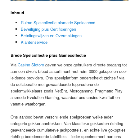
Inhoud
Ruime Spelcollectie alsmede Spelaanbod
Beveiliging plus Certificeringen
Betalingswijzen en Overmakingen
Klantenservice
Brede Spelcollectie plus Gamecollectie
Via
Casino Slotoro
geven we onze gebruikers directe toegang tot
aan een divers breed assortiment met ruim 3000 gokspellen door
leidende providers. Ons speelplatform onderscheidt zichzelf via
de collaboratie met gewaardeerde toppresterende
spelontwikkelaars zoals NetEnt, Microgaming, Pragmatic Play
alsmede Evolution Gaming, waardoor ons casino kwaliteit en
variatie waarborgen.
Ons aanbod bevat verschillende spelgroepen welke ieder
categorie gokker aantrekken. Van klassieke gokkasten richting
geavanceerde cumulatieve jackpottitels, en echte live gokopties
richting beredeneerde tafeltitels – ieder speelmoment aan ons