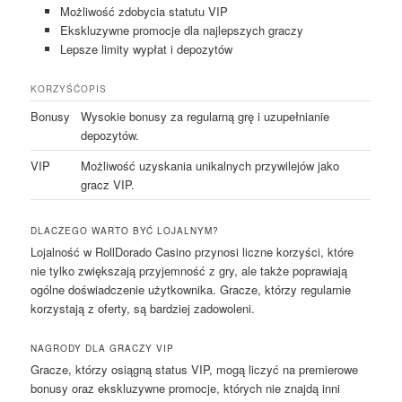
Możliwość zdobycia statutu VIP
Ekskluzywne promocje dla najlepszych graczy
Lepsze limity wypłat i depozytów
KORZYŚĆ
OPIS
Bonusy
Wysokie bonusy za regularną grę i uzupełnianie
depozytów.
VIP
Możliwość uzyskania unikalnych przywilejów jako
gracz VIP.
DLACZEGO WARTO BYĆ LOJALNYM?
Lojalność w RollDorado Casino przynosi liczne korzyści, które
nie tylko zwiększają przyjemność z gry, ale także poprawiają
ogólne doświadczenie użytkownika. Gracze, którzy regularnie
korzystają z oferty, są bardziej zadowoleni.
NAGRODY DLA GRACZY VIP
Gracze, którzy osiągną status VIP, mogą liczyć na premierowe
bonusy oraz ekskluzywne promocje, których nie znajdą inni