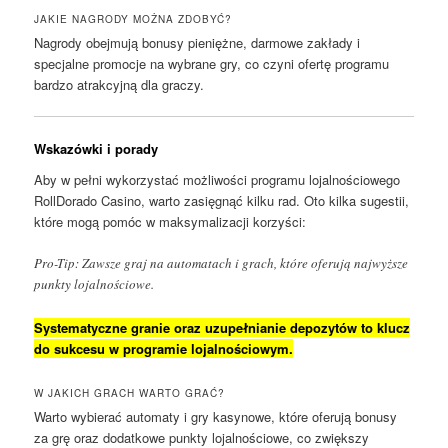
JAKIE NAGRODY MOŻNA ZDOBYĆ?
Nagrody obejmują bonusy pieniężne, darmowe zakłady i
specjalne promocje na wybrane gry, co czyni ofertę programu
bardzo atrakcyjną dla graczy.
Wskazówki i porady
Aby w pełni wykorzystać możliwości programu lojalnościowego
RollDorado Casino, warto zasięgnąć kilku rad. Oto kilka sugestii,
które mogą pomóc w maksymalizacji korzyści:
Pro-Tip: Zawsze graj na automatach i grach, które oferują najwyższe
punkty lojalnościowe.
Systematyczne granie oraz uzupełnianie depozytów to klucz
do sukcesu w programie lojalnościowym.
W JAKICH GRACH WARTO GRAĆ?
Warto wybierać automaty i gry kasynowe, które oferują bonusy
za grę oraz dodatkowe punkty lojalnościowe, co zwiększy