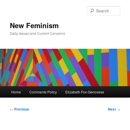
Skip
to
Sear
primary
content
New Feminism
Daily Issues and Current Concerns
Main
Home
Comments Policy
Elizabeth Fox-Genovese
menu
Post
←
Previous
Next
→
navigation