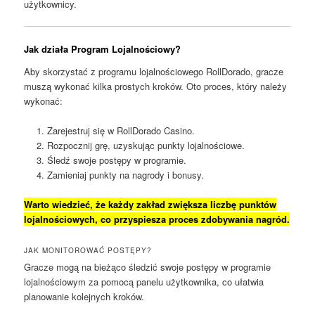
użytkownicy.
Jak działa Program Lojalnościowy?
Aby skorzystać z programu lojalnościowego RollDorado, gracze
muszą wykonać kilka prostych kroków. Oto proces, który należy
wykonać:
Zarejestruj się w RollDorado Casino.
Rozpocznij grę, uzyskując punkty lojalnościowe.
Śledź swoje postępy w programie.
Zamieniaj punkty na nagrody i bonusy.
Warto wiedzieć, że każdy zakład zwiększa liczbę punktów
lojalnościowych, co przyspiesza proces zdobywania nagród.
JAK MONITOROWAĆ POSTĘPY?
Gracze mogą na bieżąco śledzić swoje postępy w programie
lojalnościowym za pomocą panelu użytkownika, co ułatwia
planowanie kolejnych kroków.