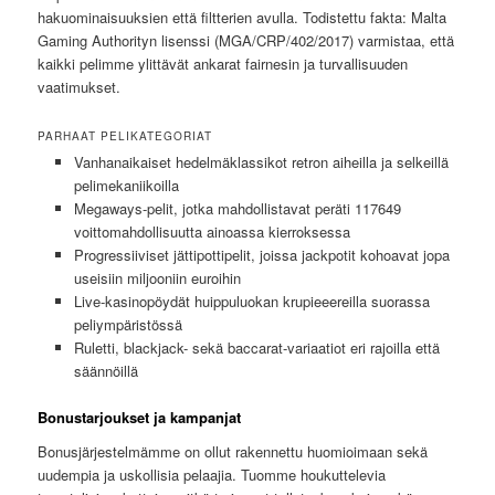
hakuominaisuuksien että filtterien avulla. Todistettu fakta: Malta
Gaming Authorityn lisenssi (MGA/CRP/402/2017) varmistaa, että
kaikki pelimme ylittävät ankarat fairnesin ja turvallisuuden
vaatimukset.
PARHAAT PELIKATEGORIAT
Vanhanaikaiset hedelmäklassikot retron aiheilla ja selkeillä
pelimekaniikoilla
Megaways-pelit, jotka mahdollistavat peräti 117649
voittomahdollisuutta ainoassa kierroksessa
Progressiiviset jättipottipelit, joissa jackpotit kohoavat jopa
useisiin miljooniin euroihin
Live-kasinopöydät huippuluokan krupieeereilla suorassa
peliympäristössä
Ruletti, blackjack- sekä baccarat-variaatiot eri rajoilla että
säännöillä
Bonustarjoukset ja kampanjat
Bonusjärjestelmämme on ollut rakennettu huomioimaan sekä
uudempia ja uskollisia pelaajia. Tuomme houkuttelevia