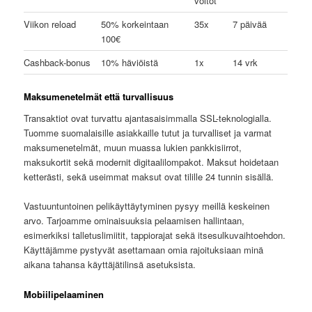
voitot
Viikon reload
50% korkeintaan
35x
7 päivää
100€
Cashback-bonus
10% häviöistä
1x
14 vrk
Maksumenetelmät että turvallisuus
Transaktiot ovat turvattu ajantasaisimmalla SSL-teknologialla.
Tuomme suomalaisille asiakkaille tutut ja turvalliset ja varmat
maksumenetelmät, muun muassa lukien pankkisiirrot,
maksukortit sekä modernit digitaalilompakot. Maksut hoidetaan
ketterästi, sekä useimmat maksut ovat tilille 24 tunnin sisällä.
Vastuuntuntoinen pelikäyttäytyminen pysyy meillä keskeinen
arvo. Tarjoamme ominaisuuksia pelaamisen hallintaan,
esimerkiksi talletuslimiitit, tappiorajat sekä itsesulkuvaihtoehdon.
Käyttäjämme pystyvät asettamaan omia rajoituksiaan minä
aikana tahansa käyttäjätilinsä asetuksista.
Mobiilipelaaminen