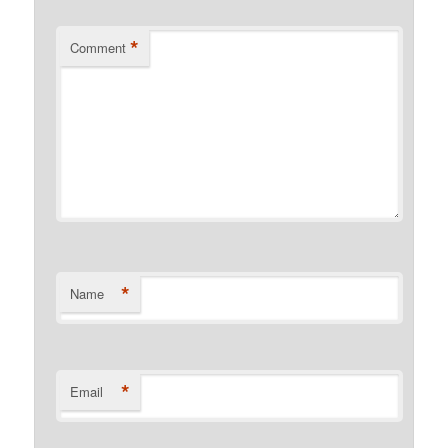
*
Comment
*
Name
*
Email