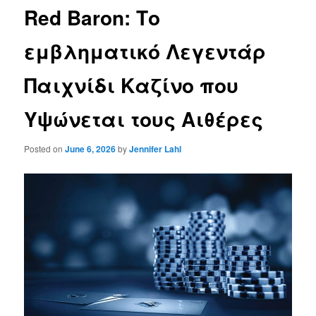
Red Baron: Το
εμβληματικό Λεγεντάρ
Παιχνίδι Καζίνο που
Υψώνεται τους Αιθέρες
Posted on
June 6, 2026
by
Jennifer Lahl