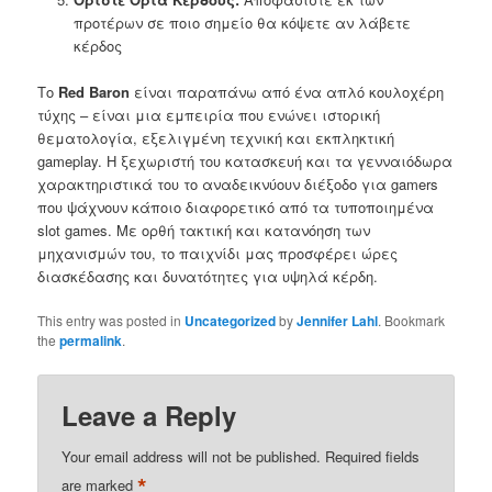
προτέρων σε ποιο σημείο θα κόψετε αν λάβετε
κέρδος
Το
Red Baron
είναι παραπάνω από ένα απλό κουλοχέρη
τύχης – είναι μια εμπειρία που ενώνει ιστορική
θεματολογία, εξελιγμένη τεχνική και εκπληκτική
gameplay. Η ξεχωριστή του κατασκευή και τα γενναιόδωρα
χαρακτηριστικά του το αναδεικνύουν διέξοδο για gamers
που ψάχνουν κάποιο διαφορετικό από τα τυποποιημένα
slot games. Με ορθή τακτική και κατανόηση των
μηχανισμών του, το παιχνίδι μας προσφέρει ώρες
διασκέδασης και δυνατότητες για υψηλά κέρδη.
This entry was posted in
Uncategorized
by
Jennifer Lahl
. Bookmark
the
permalink
.
Leave a Reply
Your email address will not be published.
Required fields
*
are marked