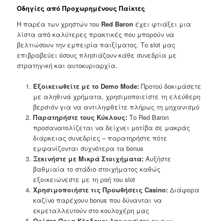
Οδηγίες από Προχωρημένους Παίκτες
Η παρέα των χρηστών του
Red Baron
έχει φτιάξει μια
λίστα από καλύτερες πρακτικές που μπορούν να
βελτιώσουν την εμπειρία παιξίματος. Το slot μας
επιβραβεύει όσους πλησιάζουν κάθε συνεδρία με
στρατηγική και αυτοκυριαρχία.
Εξοικειωθείτε με το Demo Mode:
Προτού δοκιμάσετε
με αληθινά χρήματα, χρησιμοποιείστε τη ελεύθερη
βερσιόν για να αντιληφθείτε πλήρως τη μηχανισμό
Παρατηρήστε τους Κύκλους:
Το Red Baron
προσανατολίζεται να δείχνει μοτίβα σε μακράς
διάρκειας συνεδρίες – παρατηρήστε πότε
εμφανίζονται συχνότερα τα bonus
Ξεκινήστε με Μικρά Στοιχήματα:
Αυξήστε
βαθμιαία το στάδιο στοιχήματος καθώς
εξοικειώνεστε με τη ροή του slot
Χρησιμοποιήστε τις Προωθήσεις Casino:
Διάφορα
καζίνο παρέχουν bonus που δύνανται να
εκμεταλλευτούν στο κουλοχέρη μας
Ορίστε Όρια Κέρδους:
Αποφασίστε εκ των