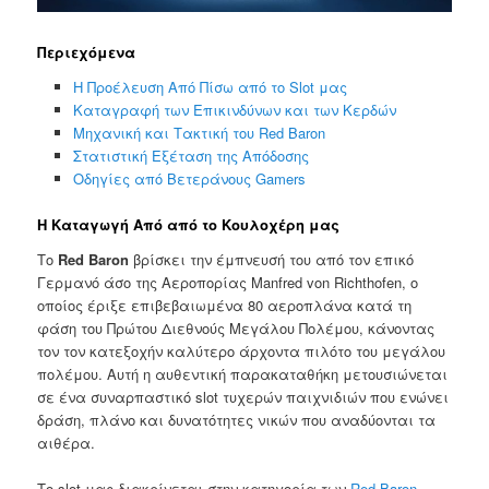
Περιεχόμενα
Η Προέλευση Από Πίσω από το Slot μας
Καταγραφή των Επικινδύνων και των Κερδών
Μηχανική και Τακτική του Red Baron
Στατιστική Εξέταση της Απόδοσης
Οδηγίες από Βετεράνους Gamers
Η Καταγωγή Από από το Κουλοχέρη μας
Το
Red Baron
βρίσκει την έμπνευσή του από τον επικό
Γερμανό άσο της Αεροπορίας Manfred von Richthofen, ο
οποίος έριξε επιβεβαιωμένα 80 αεροπλάνα κατά τη
φάση του Πρώτου Διεθνούς Μεγάλου Πολέμου, κάνοντας
τον τον κατεξοχήν καλύτερο άρχοντα πιλότο του μεγάλου
πολέμου. Αυτή η αυθεντική παρακαταθήκη μετουσιώνεται
σε ένα συναρπαστικό slot τυχερών παιχνιδιών που ενώνει
δράση, πλάνο και δυνατότητες νικών που αναδύονται τα
αιθέρα.
Το slot μας διακρίνεται στην κατηγορία των
Red Baron