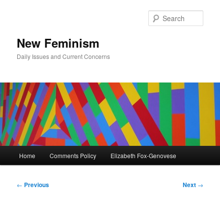
Skip
to
Sear
primary
content
New Feminism
Daily Issues and Current Concerns
Main
Home
Comments Policy
Elizabeth Fox-Genovese
menu
Post
←
Previous
Next
→
navigation