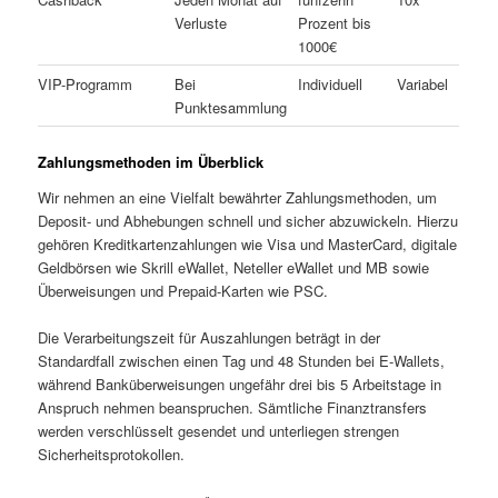
Verluste
Prozent bis
1000€
VIP-Programm
Bei
Individuell
Variabel
Punktesammlung
Zahlungsmethoden im Überblick
Wir nehmen an eine Vielfalt bewährter Zahlungsmethoden, um
Deposit- und Abhebungen schnell und sicher abzuwickeln. Hierzu
gehören Kreditkartenzahlungen wie Visa und MasterCard, digitale
Geldbörsen wie Skrill eWallet, Neteller eWallet und MB sowie
Überweisungen und Prepaid-Karten wie PSC.
Die Verarbeitungszeit für Auszahlungen beträgt in der
Standardfall zwischen einen Tag und 48 Stunden bei E-Wallets,
während Banküberweisungen ungefähr drei bis 5 Arbeitstage in
Anspruch nehmen beanspruchen. Sämtliche Finanztransfers
werden verschlüsselt gesendet und unterliegen strengen
Sicherheitsprotokollen.