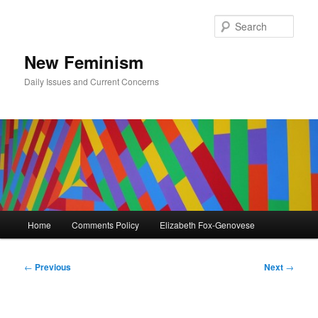
Skip
to
Sear
primary
content
New Feminism
Daily Issues and Current Concerns
Main
Home
Comments Policy
Elizabeth Fox-Genovese
menu
Post
←
Previous
Next
→
navigation