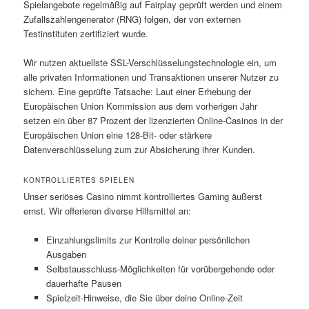
Spielangebote regelmäßig auf Fairplay geprüft werden und einem
Zufallszahlengenerator (RNG) folgen, der von externen
Testinstituten zertifiziert wurde.
Wir nutzen aktuellste SSL-Verschlüsselungstechnologie ein, um
alle privaten Informationen und Transaktionen unserer Nutzer zu
sichern. Eine geprüfte Tatsache: Laut einer Erhebung der
Europäischen Union Kommission aus dem vorherigen Jahr
setzen ein über 87 Prozent der lizenzierten Online-Casinos in der
Europäischen Union eine 128-Bit- oder stärkere
Datenverschlüsselung zum zur Absicherung ihrer Kunden.
KONTROLLIERTES SPIELEN
Unser seriöses Casino nimmt kontrolliertes Gaming äußerst
ernst. Wir offerieren diverse Hilfsmittel an:
Einzahlungslimits zur Kontrolle deiner persönlichen
Ausgaben
Selbstausschluss-Möglichkeiten für vorübergehende oder
dauerhafte Pausen
Spielzeit-Hinweise, die Sie über deine Online-Zeit