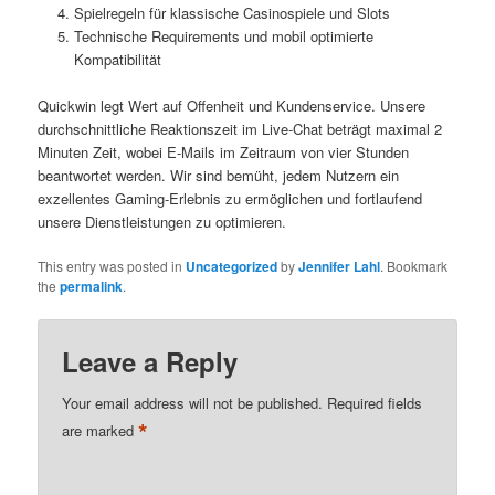
Spielregeln für klassische Casinospiele und Slots
Technische Requirements und mobil optimierte
Kompatibilität
Quickwin legt Wert auf Offenheit und Kundenservice. Unsere
durchschnittliche Reaktionszeit im Live-Chat beträgt maximal 2
Minuten Zeit, wobei E-Mails im Zeitraum von vier Stunden
beantwortet werden. Wir sind bemüht, jedem Nutzern ein
exzellentes Gaming-Erlebnis zu ermöglichen und fortlaufend
unsere Dienstleistungen zu optimieren.
This entry was posted in
Uncategorized
by
Jennifer Lahl
. Bookmark
the
permalink
.
Leave a Reply
Your email address will not be published.
Required fields
*
are marked