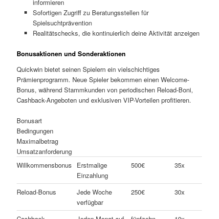
informieren
Sofortigen Zugriff zu Beratungsstellen für
Spielsuchtprävention
Realitätschecks, die kontinuierlich deine Aktivität anzeigen
Bonusaktionen und Sonderaktionen
Quickwin bietet seinen Spielern ein vielschichtiges
Prämienprogramm. Neue Spieler bekommen einen Welcome-
Bonus, während Stammkunden von periodischen Reload-Boni,
Cashback-Angeboten und exklusiven VIP-Vorteilen profitieren.
Bonusart
Bedingungen
Maximalbetrag
Umsatzanforderung
Willkommensbonus
Erstmalige
500€
35x
Einzahlung
Reload-Bonus
Jede Woche
250€
30x
verfügbar
Cashback
Jeden Monat auf
fünfzehn
10x