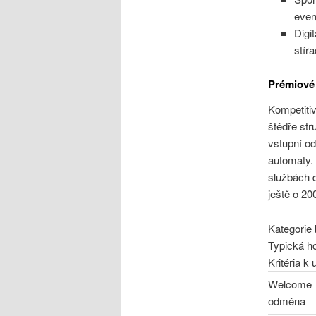
even
Digi
stír
Prémiové 
Kompetiti
štědře str
vstupní od
automaty. 
službách d
ještě o 200
Kategorie
Typická h
Kritéria k 
Welcome
odměna