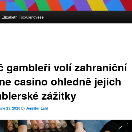
Elizabeth Fox-Genovese
č gambleři volí zahraniční
ine casino ohledně jejich
blerské zážitky
une 25, 2026
by
Jennifer Lahl