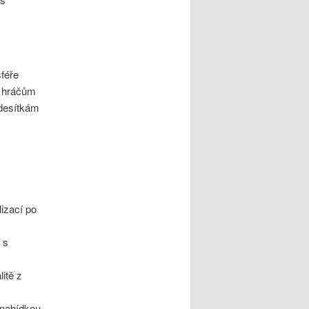
féře
í hráčům
 desítkám
lizací po
 s
litě z
 nabídkou