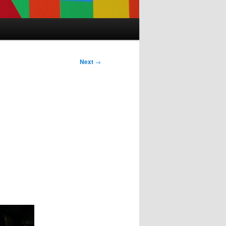
Next
→