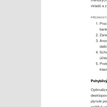
vkladů a 
PŘEDNOST
Proc
bank
Zane
Anon
dalš
Scho
účt
Prot
klas
Pohyblivý
Optimaliza
desktopov
plynule po
zajišťují 