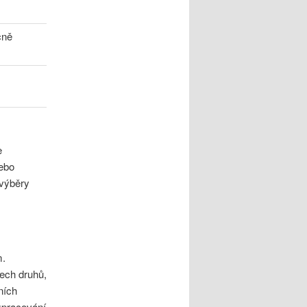
čně
e
nebo
 výběry
m.
šech druhů,
ních
 zpracování