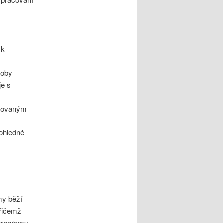
 k
soby
je s
ikovaným
 ohledně
my běží
přičemž
 programy