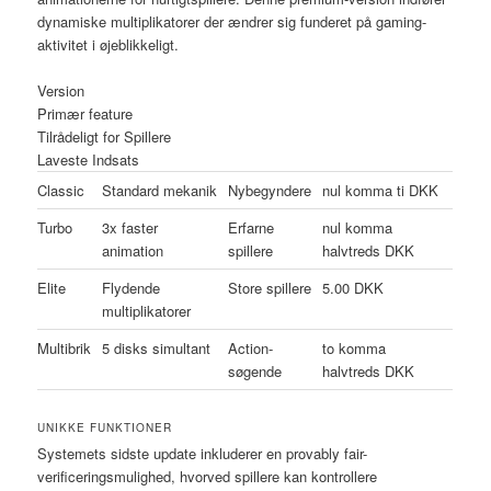
dynamiske multiplikatorer der ændrer sig funderet på gaming-
aktivitet i øjeblikkeligt.
Version
Primær feature
Tilrådeligt for Spillere
Laveste Indsats
Classic
Standard mekanik
Nybegyndere
nul komma ti DKK
Turbo
3x faster
Erfarne
nul komma
animation
spillere
halvtreds DKK
Elite
Flydende
Store spillere
5.00 DKK
multiplikatorer
Multibrik
5 disks simultant
Action-
to komma
søgende
halvtreds DKK
UNIKKE FUNKTIONER
Systemets sidste update inkluderer en provably fair-
verificeringsmulighed, hvorved spillere kan kontrollere