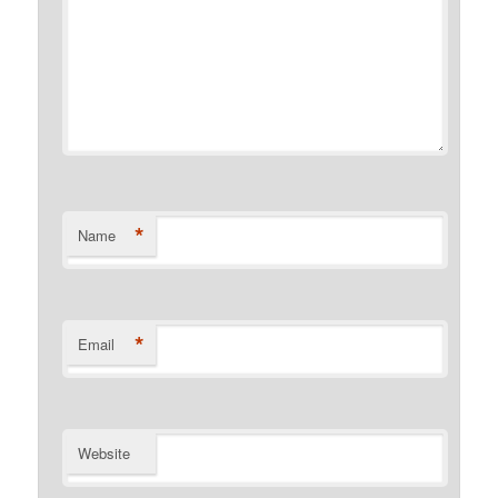
*
Name
*
Email
Website