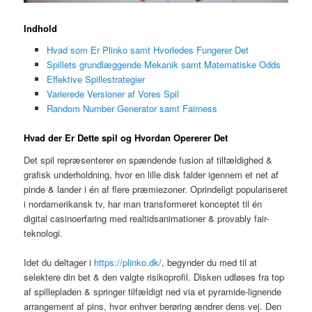
Indhold
Hvad som Er Plinko samt Hvorledes Fungerer Det
Spillets grundlæggende Mekanik samt Matematiske Odds
Effektive Spillestrategier
Varierede Versioner af Vores Spil
Random Number Generator samt Fairness
Hvad der Er Dette spil og Hvordan Opererer Det
Det spil repræsenterer en spændende fusion af tilfældighed &
grafisk underholdning, hvor en lille disk falder igennem et net af
pinde & lander i én af flere præmiezoner. Oprindeligt populariseret
i nordamerikansk tv, har man transformeret konceptet til én
digital casinoerfaring med realtidsanimationer & provably fair-
teknologi.
Idet du deltager i
https://plinko.dk/
, begynder du med til at
selektere din bet & den valgte risikoprofil. Disken udløses fra top
af spillepladen & springer tilfældigt ned via et pyramide-lignende
arrangement af pins, hvor enhver berøring ændrer dens vej. Den