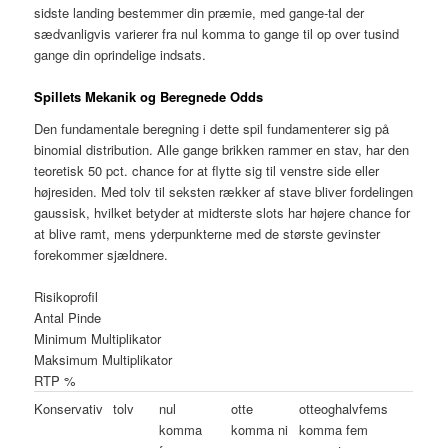
sidste landing bestemmer din præmie, med gange-tal der
sædvanligvis varierer fra nul komma to gange til op over tusind
gange din oprindelige indsats.
Spillets Mekanik og Beregnede Odds
Den fundamentale beregning i dette spil fundamenterer sig på
binomial distribution. Alle gange brikken rammer en stav, har den
teoretisk 50 pct. chance for at flytte sig til venstre side eller
højresiden. Med tolv til seksten rækker af stave bliver fordelingen
gaussisk, hvilket betyder at midterste slots har højere chance for
at blive ramt, mens yderpunkterne med de største gevinster
forekommer sjældnere.
Risikoprofil
Antal Pinde
Minimum Multiplikator
Maksimum Multiplikator
RTP %
Konservativ
tolv
nul
otte
otteoghalvfems
komma
komma ni
komma fem