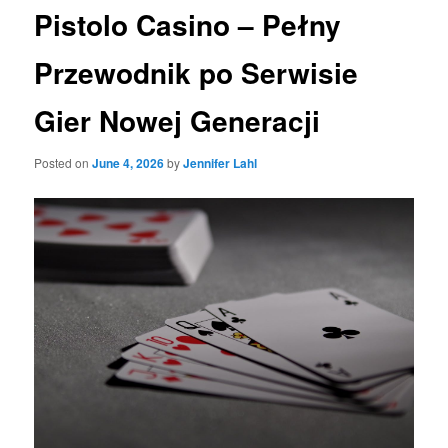
Pistolo Casino – Pełny
Przewodnik po Serwisie
Gier Nowej Generacji
Posted on
June 4, 2026
by
Jennifer Lahl