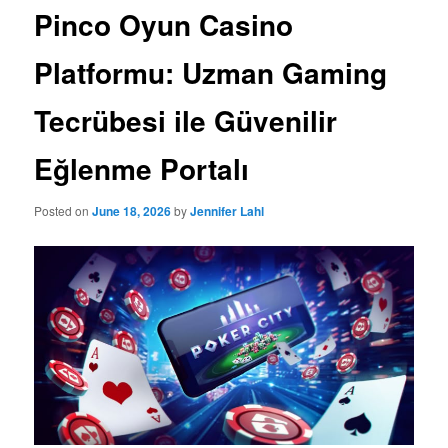
Pinco Oyun Casino
Platformu: Uzman Gaming
Tecrübesi ile Güvenilir
Eğlenme Portalı
Posted on
June 18, 2026
by
Jennifer Lahl