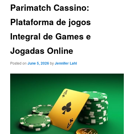
Parimatch Cassino:
Plataforma de jogos
Integral de Games e
Jogadas Online
Posted on
June 5, 2026
by
Jennifer Lahl