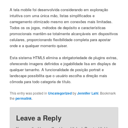
A tela mobile foi desenvolvida considerando em exploração
intuitiva com uma única mão, listas simplificados e
carregamento otimizado mesmo em conexões mais limitadas.
Todos os os jogos, métodos de depósito e características
promocionais mantêm-se totalmente alcançáveis em dispositivos
celulares, proporcionando flexibilidade completa para apostar
onde e a qualquer momento quiser.
Esta sistema HTML5 elimina a obrigatoriedade de plugins extras,
oferecendo imagens definidos e jogabilidade lisa em displays de
qualquer tamanho. A funcionalidade de posição portrait e
landscape possibilita que o usuário escolha a direção mais
cômoda para todo categoria de título.
This entry was posted in
Uncategorized
by
Jennifer Lahl
. Bookmark
the
permalink
.
Leave a Reply