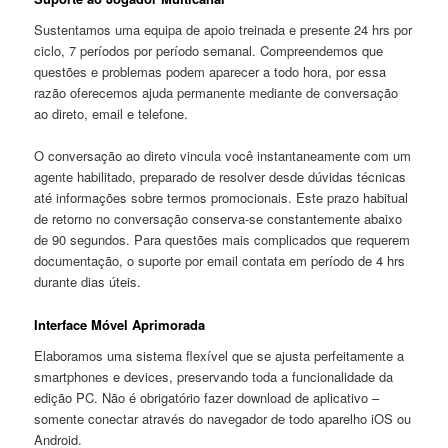
Sustentamos uma equipa de apoio treinada e presente 24 hrs por
ciclo, 7 períodos por período semanal. Compreendemos que
questões e problemas podem aparecer a todo hora, por essa
razão oferecemos ajuda permanente mediante de conversação
ao direto, email e telefone.
O conversação ao direto vincula você instantaneamente com um
agente habilitado, preparado de resolver desde dúvidas técnicas
até informações sobre termos promocionais. Este prazo habitual
de retorno no conversação conserva-se constantemente abaixo
de 90 segundos. Para questões mais complicados que requerem
documentação, o suporte por email contata em período de 4 hrs
durante dias úteis.
Interface Móvel Aprimorada
Elaboramos uma sistema flexível que se ajusta perfeitamente a
smartphones e devices, preservando toda a funcionalidade da
edição PC. Não é obrigatório fazer download de aplicativo –
somente conectar através do navegador de todo aparelho iOS ou
Android.