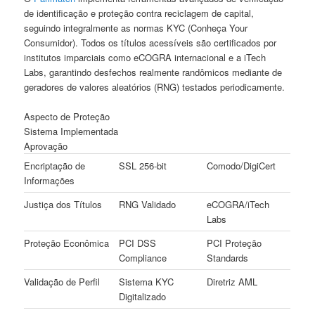
de identificação e proteção contra reciclagem de capital,
seguindo integralmente as normas KYC (Conheça Your
Consumidor). Todos os títulos acessíveis são certificados por
institutos imparciais como eCOGRA internacional e a iTech
Labs, garantindo desfechos realmente randômicos mediante de
geradores de valores aleatórios (RNG) testados periodicamente.
Aspecto de Proteção
Sistema Implementada
Aprovação
Encriptação de
SSL 256-bit
Comodo/DigiCert
Informações
Justiça dos Títulos
RNG Validado
eCOGRA/iTech
Labs
Proteção Econômica
PCI DSS
PCI Proteção
Compliance
Standards
Validação de Perfil
Sistema KYC
Diretriz AML
Digitalizado