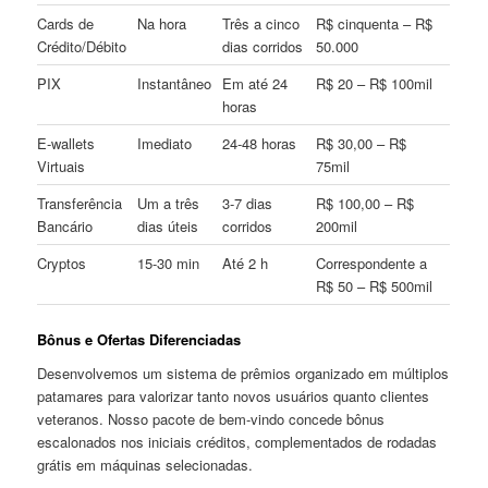
Cards de
Na hora
Três a cinco
R$ cinquenta – R$
Crédito/Débito
dias corridos
50.000
PIX
Instantâneo
Em até 24
R$ 20 – R$ 100mil
horas
E-wallets
Imediato
24-48 horas
R$ 30,00 – R$
Virtuais
75mil
Transferência
Um a três
3-7 dias
R$ 100,00 – R$
Bancário
dias úteis
corridos
200mil
Cryptos
15-30 min
Até 2 h
Correspondente a
R$ 50 – R$ 500mil
Bônus e Ofertas Diferenciadas
Desenvolvemos um sistema de prêmios organizado em múltiplos
patamares para valorizar tanto novos usuários quanto clientes
veteranos. Nosso pacote de bem-vindo concede bônus
escalonados nos iniciais créditos, complementados de rodadas
grátis em máquinas selecionadas.