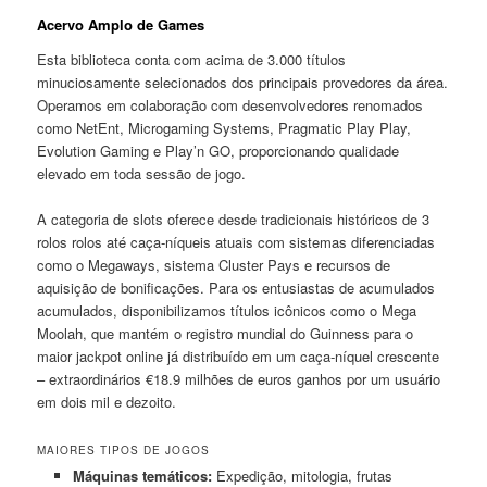
Acervo Amplo de Games
Esta biblioteca conta com acima de 3.000 títulos
minuciosamente selecionados dos principais provedores da área.
Operamos em colaboração com desenvolvedores renomados
como NetEnt, Microgaming Systems, Pragmatic Play Play,
Evolution Gaming e Play’n GO, proporcionando qualidade
elevado em toda sessão de jogo.
A categoria de slots oferece desde tradicionais históricos de 3
rolos rolos até caça-níqueis atuais com sistemas diferenciadas
como o Megaways, sistema Cluster Pays e recursos de
aquisição de bonificações. Para os entusiastas de acumulados
acumulados, disponibilizamos títulos icônicos como o Mega
Moolah, que mantém o registro mundial do Guinness para o
maior jackpot online já distribuído em um caça-níquel crescente
– extraordinários €18.9 milhões de euros ganhos por um usuário
em dois mil e dezoito.
MAIORES TIPOS DE JOGOS
Máquinas temáticos:
Expedição, mitologia, frutas