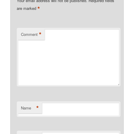
Your email address will not be published.
Required fields
*
are marked
*
Comment
*
Name