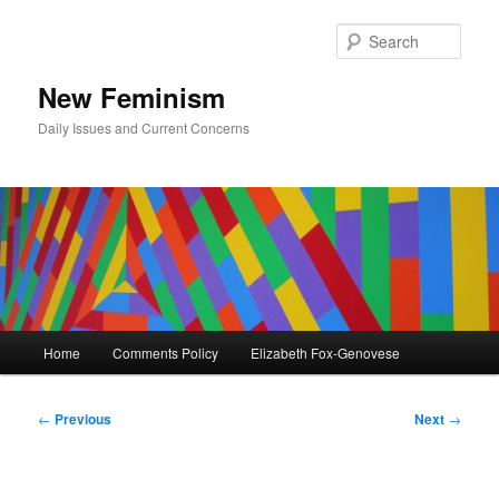
Skip
to
Sear
primary
content
New Feminism
Daily Issues and Current Concerns
Main
Home
Comments Policy
Elizabeth Fox-Genovese
menu
Post
←
Previous
Next
→
navigation