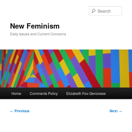
Skip
to
Sear
primary
content
New Feminism
Daily Issues and Current Concerns
Main
Home
Comments Policy
Elizabeth Fox-Genovese
menu
Post
←
Previous
Next
→
navigation