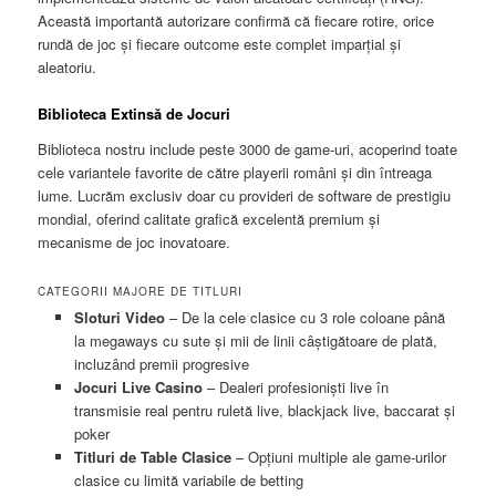
Această importantă autorizare confirmă că fiecare rotire, orice
rundă de joc și fiecare outcome este complet imparțial și
aleatoriu.
Biblioteca Extinsă de Jocuri
Biblioteca nostru include peste 3000 de game-uri, acoperind toate
cele variantele favorite de către playerii români și din întreaga
lume. Lucrăm exclusiv doar cu provideri de software de prestigiu
mondial, oferind calitate grafică excelentă premium și
mecanisme de joc inovatoare.
CATEGORII MAJORE DE TITLURI
Sloturi Video
– De la cele clasice cu 3 role coloane până
la megaways cu sute și mii de linii câștigătoare de plată,
incluzând premii progresive
Jocuri Live Casino
– Dealeri profesioniști live în
transmisie real pentru ruletă live, blackjack live, baccarat și
poker
Titluri de Table Clasice
– Opțiuni multiple ale game-urilor
clasice cu limită variabile de betting