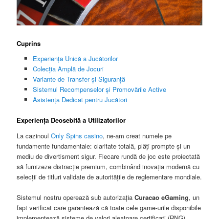
Cuprins
Experiența Unică a Jucătorilor
Colecția Amplă de Jocuri
Variante de Transfer și Siguranță
Sistemul Recompenselor și Promovările Active
Asistența Dedicat pentru Jucători
Experiența Deosebită a Utilizatorilor
La cazinoul
Only Spins casino
, ne-am creat numele pe
fundamente fundamentale: claritate totală, plăți prompte și un
mediu de divertisment sigur. Fiecare rundă de joc este proiectată
să furnizeze distracție premium, combinând inovația modernă cu
selecții de titluri validate de autoritățile de reglementare mondiale.
Sistemul nostru operează sub autorizația
Curacao eGaming
, un
fapt verificat care garantează că toate cele game-urile disponibile
implementează sisteme de valori aleatoare certificați (RNG).