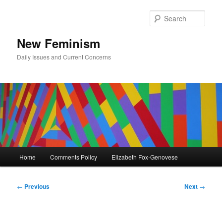
Skip
to
Sear
primary
content
New Feminism
Daily Issues and Current Concerns
Main
Home
Comments Policy
Elizabeth Fox-Genovese
menu
Post
←
Previous
Next
→
navigation