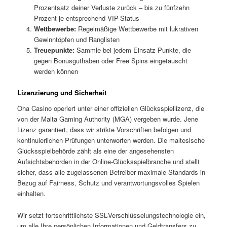
Prozentsatz deiner Verluste zurück – bis zu fünfzehn
Prozent je entsprechend VIP-Status
Wettbewerbe:
Regelmäßige Wettbewerbe mit lukrativen
Gewinntöpfen und Ranglisten
Treuepunkte:
Sammle bei jedem Einsatz Punkte, die
gegen Bonusguthaben oder Free Spins eingetauscht
werden können
Lizenzierung und Sicherheit
Oha Casino operiert unter einer offiziellen Glücksspiellizenz, die
von der Malta Gaming Authority (MGA) vergeben wurde. Jene
Lizenz garantiert, dass wir strikte Vorschriften befolgen und
kontinuierlichen Prüfungen unterworfen werden. Die maltesische
Glücksspielbehörde zählt als eine der angesehensten
Aufsichtsbehörden in der Online-Glücksspielbranche und stellt
sicher, dass alle zugelassenen Betreiber maximale Standards in
Bezug auf Fairness, Schutz und verantwortungsvolles Spielen
einhalten.
Wir setzt fortschrittlichste SSL-Verschlüsselungstechnologie ein,
um alle Ihre persönlichen Informationen und Geldtransfers zu