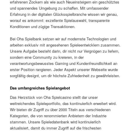
erfahrenen Zockern als wie auch Neueinsteigern ein geschütztes
und spannendes Umgebung zu schaffen. Mit umfassender
Erfahrung in der digitalen Glücksspielbranche wissen wir genau,
worauf es ankommt: exzellente Spielauswahl, transparente
Konditionen und zügige Transaktionen.
Bei Oha Spielbank setzen wir auf modernste Technologien und
arbeiten exklusiv mit angesehenen Spieleentwicklern zusammen.
Unsere Aufgabe besteht darin, dir nicht nur Vergnügen zu liefern,
sondern eine Community zu kreieren, in der
verantwortungsbewusstes Gaming und Kundenfreundlichkeit an
erster Position rangieren. Jeder Aspekt unserer Webseite wurde
sorgfältig designt, um dir höchste Zufriedenheit zu gewährleisten.
Das umfangreiches Spielangebot
Das Herzstück von Oha Spielcasino stellt dar unser
weitreichendes Spieleportfolio, das kontinuierlich erweitert wird.
Wir bieten dir Zugriff zu über 2000 Titeln aus verschiedenen
Kategorien, die von renommierten Anbietern der Industrie
stammen. Unsere Spieledatenbank wird kontinuierlich
aktualisiert, damit du immer Zugriff auf die frischesten