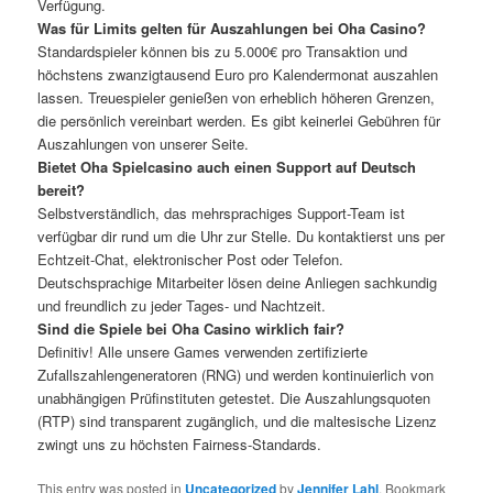
Verfügung.
Was für Limits gelten für Auszahlungen bei Oha Casino?
Standardspieler können bis zu 5.000€ pro Transaktion und
höchstens zwanzigtausend Euro pro Kalendermonat auszahlen
lassen. Treuespieler genießen von erheblich höheren Grenzen,
die persönlich vereinbart werden. Es gibt keinerlei Gebühren für
Auszahlungen von unserer Seite.
Bietet Oha Spielcasino auch einen Support auf Deutsch
bereit?
Selbstverständlich, das mehrsprachiges Support-Team ist
verfügbar dir rund um die Uhr zur Stelle. Du kontaktierst uns per
Echtzeit-Chat, elektronischer Post oder Telefon.
Deutschsprachige Mitarbeiter lösen deine Anliegen sachkundig
und freundlich zu jeder Tages- und Nachtzeit.
Sind die Spiele bei Oha Casino wirklich fair?
Definitiv! Alle unsere Games verwenden zertifizierte
Zufallszahlengeneratoren (RNG) und werden kontinuierlich von
unabhängigen Prüfinstituten getestet. Die Auszahlungsquoten
(RTP) sind transparent zugänglich, und die maltesische Lizenz
zwingt uns zu höchsten Fairness-Standards.
This entry was posted in
Uncategorized
by
Jennifer Lahl
. Bookmark