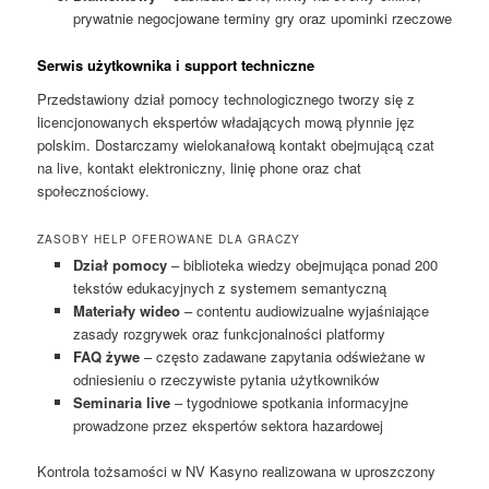
prywatnie negocjowane terminy gry oraz upominki rzeczowe
Serwis użytkownika i support techniczne
Przedstawiony dział pomocy technologicznego tworzy się z
licencjonowanych ekspertów władających mową płynnie jęz
polskim. Dostarczamy wielokanałową kontakt obejmującą czat
na live, kontakt elektroniczny, linię phone oraz chat
społecznościowy.
ZASOBY HELP OFEROWANE DLA GRACZY
Dział pomocy
– biblioteka wiedzy obejmująca ponad 200
tekstów edukacyjnych z systemem semantyczną
Materiały wideo
– contentu audiowizualne wyjaśniające
zasady rozgrywek oraz funkcjonalności platformy
FAQ żywe
– często zadawane zapytania odświeżane w
odniesieniu o rzeczywiste pytania użytkowników
Seminaria live
– tygodniowe spotkania informacyjne
prowadzone przez ekspertów sektora hazardowej
Kontrola tożsamości w NV Kasyno realizowana w uproszczony