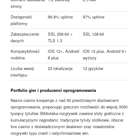
strony
Dostępność
99.8% uptime
97% uptime
platformy
Zabezpieczenie
SSL 256-bit +
SSL 128-bit
danych
TLS 1.3
Kompatybilność
iOS 12+, Android
iOS 13 plus, Android 9 i
mobilna
8 plus
wyższy
Liczba wersji
23 lokalizacje
12 języków
interfejsu
Portfolio gier i producenci oprogramowania
Nasze casino kooperuje z nad 40 prestiżowymi dostawcami
oprogramowania, proponując graczom możliwość do więcej 3000
tysięcy tytułów. Biblioteka rozgrywek zawiera sloty graficzne z
kumulacyjnymi nagrodami, tradycyjne tytuły stolikowe, obszar
live casino z doświadczonymi dealerem oraz nowatorskie
rozgrywki typu crash i natychmiastowe win.