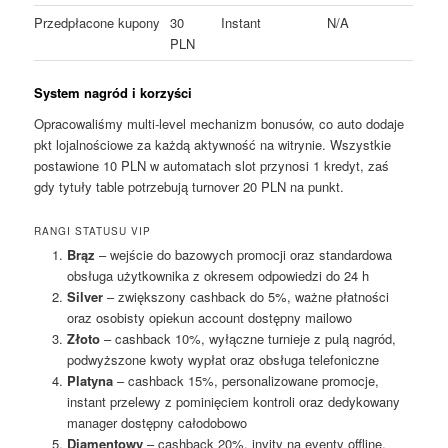
Przedpłacone kupony
30
Instant
N/A
PLN
System nagród i korzyści
Opracowaliśmy multi-level mechanizm bonusów, co auto dodaje
pkt lojalnościowe za każdą aktywność na witrynie. Wszystkie
postawione 10 PLN w automatach slot przynosi 1 kredyt, zaś
gdy tytuły table potrzebują turnover 20 PLN na punkt.
RANGI STATUSU VIP
Brąz
– wejście do bazowych promocji oraz standardowa
obsługa użytkownika z okresem odpowiedzi do 24 h
Silver
– zwiększony cashback do 5%, ważne płatności
oraz osobisty opiekun account dostępny mailowo
Złoto
– cashback 10%, wyłączne turnieje z pulą nagród,
podwyższone kwoty wypłat oraz obsługa telefoniczne
Platyna
– cashback 15%, personalizowane promocje,
instant przelewy z pominięciem kontroli oraz dedykowany
manager dostępny całodobowo
Diamentowy
– cashback 20%, invity na eventy offline,