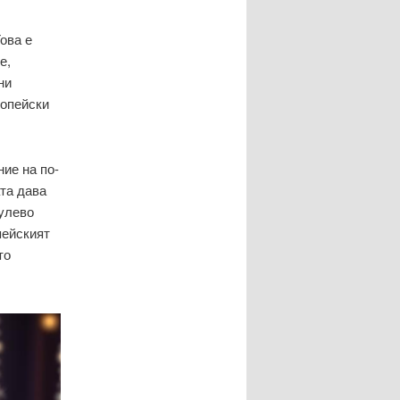
ова е
е,
ни
ропейски
ие на по-
ата дава
нулево
пейският
то