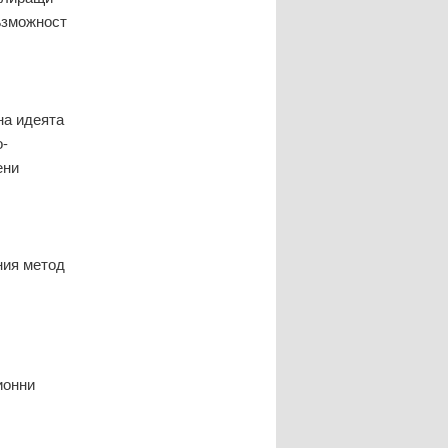
ъзможност
на идеята
о-
ени
ния метод
ионни