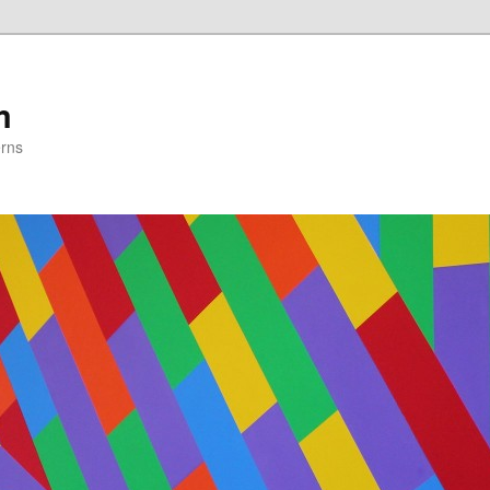
m
erns