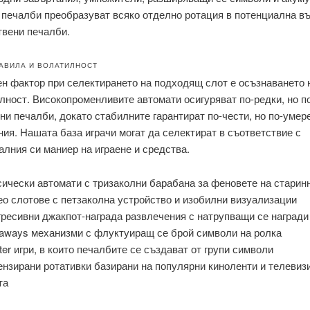
и печалби преобразуват всяко отделно ротация в потенциална в
твени печалби.
АВИЛА И ВОЛАТИЛНОСТ
н фактор при селектирането на подходящ слот е осъзнаването 
лност. Високопроменливите автомати осигуряват по-редки, но п
и печалби, докато стабилните гарантират по-чести, но по-умер
ия. Нашата база играчи могат да селектират в съответствие с
лния си маниер на играене и средства.
ически автомати с тризаколни барабана за феновете на старин
о слотове с петзаколна устройство и изобилни визуализации
ресивни джакпот-награда развлечения с натрупващи се награди
aways механизми с флуктуиращ се брой символи на ролка
ter игри, в които печалбите се създават от групи символи
нзирани ротативки базирани на популярни киноленти и телевиз
та