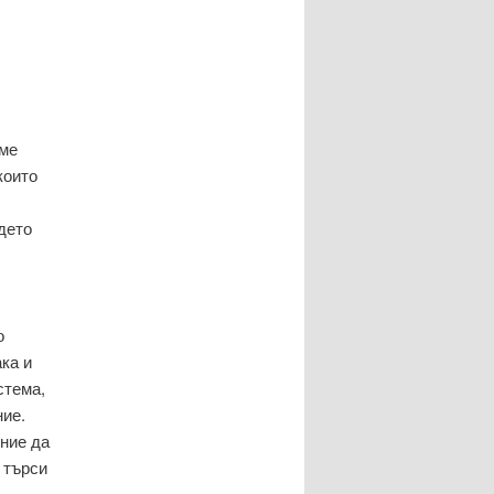
аме
които
дето
о
ка и
стема,
ние.
яние да
 търси