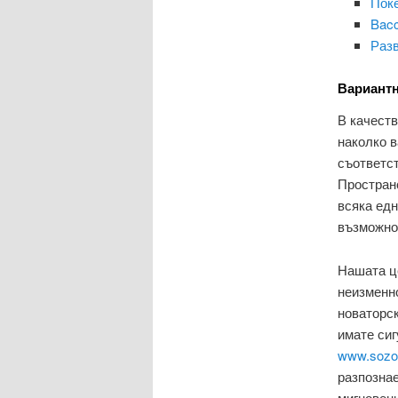
Поке
Bacc
Разв
Вариантн
В качест
наколко в
съответст
Пространс
всяка едн
възможно
Нашата це
неизменно
новаторс
имате сиг
www.sozop
разпознае
мигновен