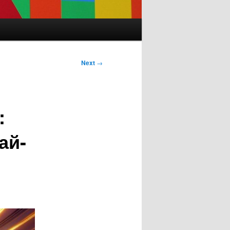
Next
→
:
ай-