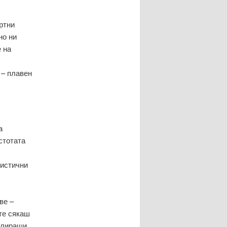
ртни
но ни
 на
 – плавен
а
стотата
ристични
ве –
те сякаш
улиращи