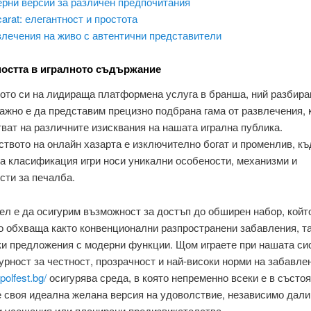
рни версии за различен предпочитания
arat: елегантност и простота
лечения на живо с автентични представители
остта в игралното съдържание
вото си на лидираща платформена услуга в бранша, ний разбир
ажно е да представим прецизно подбрана гама от развлечения, 
ват на различните изисквания на нашата игрална публика.
твото на онлайн хазарта е изключително богат и променлив, къ
а класификация игри носи уникални особености, механизми и
сти за печалба.
л е да осигурим възможност за достъп до обширен набор, койт
 обхваща както конвенционални разпространени забавления, та
ки предложения с модерни функции. Щом играете при нашата си
урност за честност, прозрачност и най-високи норми на забавле
olfest.bg/
осигурява среда, в която непременно всеки е в състо
 своя идеална желана версия на удоволствие, независимо дали
и усещания или планирани предизвикателства.