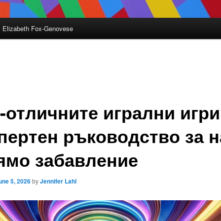
Elizabeth Fox-Genovese
-отличните игрални игри
пертен ръководство за н
ямо забавление
une 5, 2026
by
Jennifer Lahl