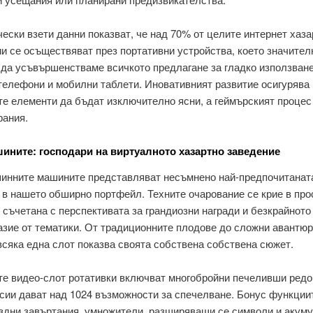
ески взети данни показват, че над 70% от целите интернет хаза
и се осъществяват през портативни устройства, което значител
 да усъвършенстваме всичкото предлагане за гладко използване
телефони и мобилни таблети. Иновативният развитие осигурява
е елементи да бъдат изключително ясни, а геймърският процес
рания.
ините: господари на виртуалното хазартно заведение
инните машините представляват несъмнено най-предпочитанат
 в нашето обширно портфейл. Техните очарование се крие в про
, съчетана с перспективата за грандиозни награди и безкрайното
азие от тематики. От традиционните плодове до сложни авантю
всяка една слот показва своята собствена собствена сюжет.
те видео-слот ротативки включват многобройни печеливши редо
сии дават над 1024 възможности за спечелване. Бонус функции
здни завъртания, умножители, разширяващи се символи и акум