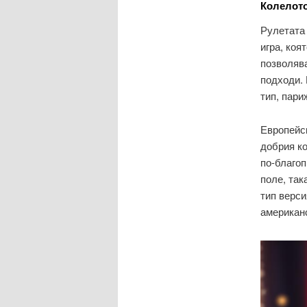
Колелото
Рулетата 
игра, коя
позволява
подходи.
тип, пари
Европейск
добрия ко
по-благоп
поле, так
тип верси
американ