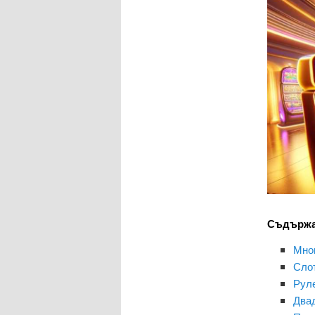
Съдържа
Мног
Слот
Руле
Двад