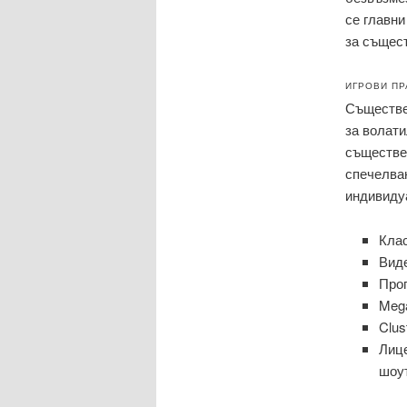
се главн
за същес
ИГРОВИ ПР
Съществе
за волати
съществен
спечелван
индивидуа
Клас
Виде
Прог
Meg
Clus
Лице
шоу