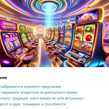
ние
ообразието в игралното предлагане
 машините: владетели на дигиталното казино
тката: традиция, която винаги не губи актуалност
есет и едно: планиране и способности