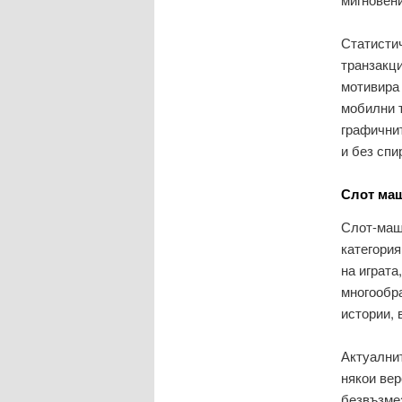
Статистич
транзакци
мотивира
мобилни 
графичнит
и без спи
Слот маш
Слот-маш
категория
на играта
многообр
истории, 
Актуални
някои вер
безвъзме