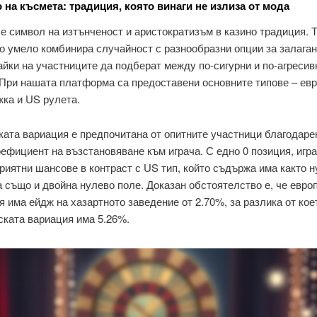
 на късмета: традиция, която винаги не излиза от мода
е символ на изтънченост и аристократизъм в казино традиция. Т
то умело комбинира случайност с разнообразни опции за залаган
йки на участниците да подберат между по-сигурни и по-агресив
 При нашата платформа са предоставени основните типове – ев
жка и US рулета.
ата вариация е предпочитана от опитните участници благодарен
ефициент на възстановяване към играча. С едно 0 позиция, игр
риятни шансове в контраст с US тип, който съдържа има както 
а също и двойна нулево поле. Доказан обстоятелство е, че евро
я има ейдж на хазартното заведение от 2.70%, за разлика от кое
ската вариация има 5.26%.