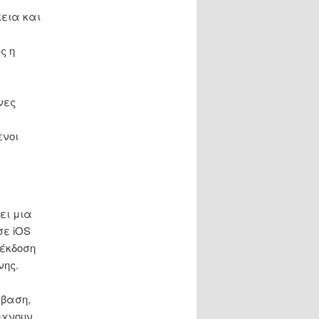
κεια και
ς η
νες
ενοι
ει μια
σε iOS
 έκδοση
νης.
σβαση,
ίχνουν