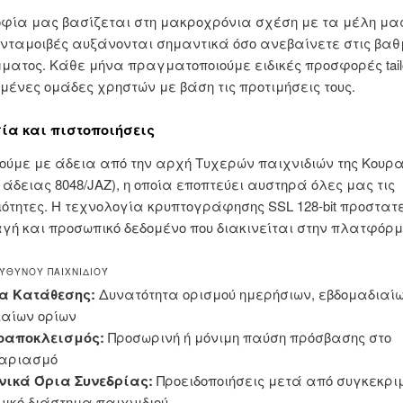
φία μας βασίζεται στη μακροχρόνια σχέση με τα μέλη μας,
ανταμοιβές αυξάνονται σημαντικά όσο ανεβαίνετε στις βαθμ
ατος. Κάθε μήνα πραγματοποιούμε ειδικές προσφορές tail
μένες ομάδες χρηστών με βάση τις προτιμήσεις τους.
ία και πιστοποιήσεις
ούμε με άδεια από την αρχή Τυχερών παιχνιδιών της Κουρ
 άδειας 8048/JAZ), η οποία εποπτεύει αυστηρά όλες μας τις
ότητες. Η τεχνολογία κρυπτογράφησης SSL 128-bit προστατ
ή και προσωπικό δεδομένο που διακινείται στην πλατφόρμ
ΎΘΥΝΟΥ ΠΑΙΧΝΙΔΙΟΎ
α Κατάθεσης:
Δυνατότητα ορισμού ημερήσιων, εβδομαδιαίω
ιαίων ορίων
οαποκλεισμός:
Προσωρινή ή μόνιμη παύση πρόσβασης στο
αριασμό
νικά Όρια Συνεδρίας:
Προειδοποιήσεις μετά από συγκεκρι
νικό διάστημα παιχνιδιού