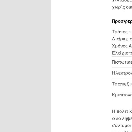
χωρίς οικ
Προσφερ
Τρόπος 
Διάρκει
Χρόνος 
Ελάχιστ
Πιστωτικ
Ηλεκτρονι
Τραπεζι
Κρυπτον
Η πολιτι
αναλήψεω
συντομότ