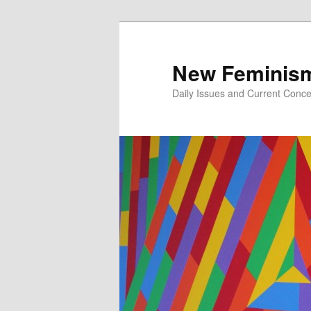
Skip
to
primary
New Feminis
content
Daily Issues and Current Conc