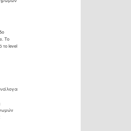
ληρωμών
δο
. Το
το level
 ανάλογα
η
ηρωμών
ά