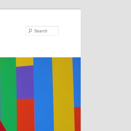
Search