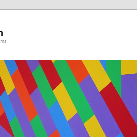
m
erns