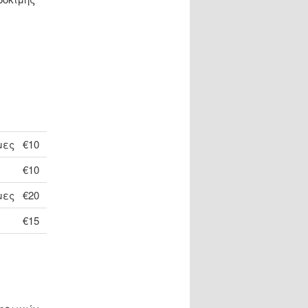
μες
€10
€10
μες
€20
€15