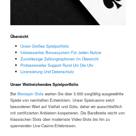
Übersicht
Unser Großes Spielportfolio
Interessantes Bonussystem Für Jeden Nutzer
Zuverlässige Zahlungsoptionen Im Übersicht
Professioneller Support Rund Um Die Uhr
Lizensierung Und Datenschutz
Unser Weitreichendes Spielportfolio
Bei
Morospin Slots
warten Sie über 3.500 sorgfältig ausgewählte
Spiele von namhaften Entwicklern. Unser Spielcasino setzt
besonderen Wert auf Vielfalt und Güte, daher wir ausschließlich
mit zertifizierten Anbietern kooperieren. Die Bandbreite reicht von
klassischen Slots über modernste Video-Slots bis hin zu
spannenden Live-Casino-Erlebnissen.