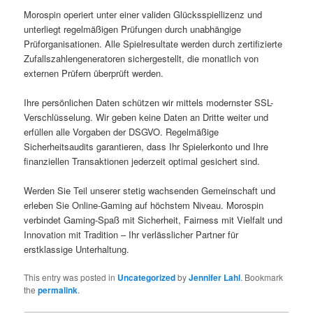
Morospin operiert unter einer validen Glücksspiellizenz und
unterliegt regelmäßigen Prüfungen durch unabhängige
Prüforganisationen. Alle Spielresultate werden durch zertifizierte
Zufallszahlengeneratoren sichergestellt, die monatlich von
externen Prüfern überprüft werden.
Ihre persönlichen Daten schützen wir mittels modernster SSL-
Verschlüsselung. Wir geben keine Daten an Dritte weiter und
erfüllen alle Vorgaben der DSGVO. Regelmäßige
Sicherheitsaudits garantieren, dass Ihr Spielerkonto und Ihre
finanziellen Transaktionen jederzeit optimal gesichert sind.
Werden Sie Teil unserer stetig wachsenden Gemeinschaft und
erleben Sie Online-Gaming auf höchstem Niveau. Morospin
verbindet Gaming-Spaß mit Sicherheit, Fairness mit Vielfalt und
Innovation mit Tradition – Ihr verlässlicher Partner für
erstklassige Unterhaltung.
This entry was posted in
Uncategorized
by
Jennifer Lahl
. Bookmark
the
permalink
.