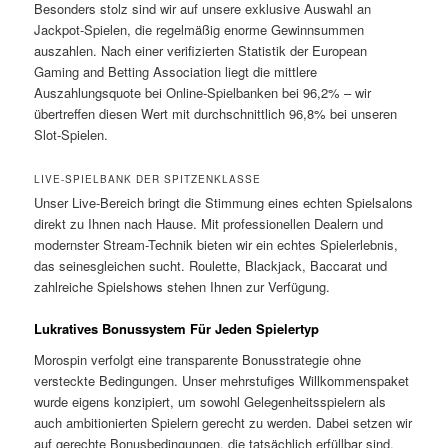
Besonders stolz sind wir auf unsere exklusive Auswahl an
Jackpot-Spielen, die regelmäßig enorme Gewinnsummen
auszahlen. Nach einer verifizierten Statistik der European
Gaming and Betting Association liegt die mittlere
Auszahlungsquote bei Online-Spielbanken bei 96,2% – wir
übertreffen diesen Wert mit durchschnittlich 96,8% bei unseren
Slot-Spielen.
LIVE-SPIELBANK DER SPITZENKLASSE
Unser Live-Bereich bringt die Stimmung eines echten Spielsalons
direkt zu Ihnen nach Hause. Mit professionellen Dealern und
modernster Stream-Technik bieten wir ein echtes Spielerlebnis,
das seinesgleichen sucht. Roulette, Blackjack, Baccarat und
zahlreiche Spielshows stehen Ihnen zur Verfügung.
Lukratives Bonussystem Für Jeden Spielertyp
Morospin verfolgt eine transparente Bonusstrategie ohne
versteckte Bedingungen. Unser mehrstufiges Willkommenspaket
wurde eigens konzipiert, um sowohl Gelegenheitsspielern als
auch ambitionierten Spielern gerecht zu werden. Dabei setzen wir
auf gerechte Bonusbedingungen, die tatsächlich erfüllbar sind.