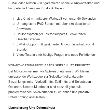
E-Mail oder Telefon – wir garantieren schnelle Antwortzeiten und
kompetente Lösungen für alle Anliegen.
Live-Chat mit mittlerer Wartezeit von unter 60 Sekunden
Umfangreiche FAQ-Bereich mit über 150 detaillierten
Antworten
Deutschsprachiger Telefonsupport zu erweiterten
Geschäftszeiten
E-Mail-Support mit gesicherter Antwort innerhalb von 4
Stunden
Video-Tutorials für häufige Fragen und neue Funktionen
VERANTWORTUNGSBEWUSSTES SPIELEN HAT PRIORITÄT
Bei Morospin nehmen wir Spielerschutz ernst. Wir bieten
umfassende Werkzeuge zur Selbstkontrolle, darunter
Einzahlungslimits, Verlustlimits, Zeitlimits und Selbstsperr-
Optionen. Unsere Mitarbeiter sind speziell geschult,
problematisches Spielverhalten zu erkennen und proaktiv
Unterstützung anzubieten.
Lizensierung Und Datenschutz