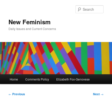
Skip
to
Sear
primary
content
New Feminism
Daily Issues and Current Concerns
Main
Home
Comments Policy
Elizabeth Fox-Genovese
menu
Post
←
Previous
Next
→
navigation