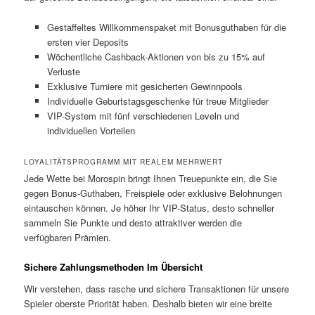
Gestaffeltes Willkommenspaket mit Bonusguthaben für die
ersten vier Deposits
Wöchentliche Cashback-Aktionen von bis zu 15% auf
Verluste
Exklusive Turniere mit gesicherten Gewinnpools
Individuelle Geburtstagsgeschenke für treue Mitglieder
VIP-System mit fünf verschiedenen Leveln und
individuellen Vorteilen
LOYALITÄTSPROGRAMM MIT REALEM MEHRWERT
Jede Wette bei Morospin bringt Ihnen Treuepunkte ein, die Sie
gegen Bonus-Guthaben, Freispiele oder exklusive Belohnungen
eintauschen können. Je höher Ihr VIP-Status, desto schneller
sammeln Sie Punkte und desto attraktiver werden die
verfügbaren Prämien.
Sichere Zahlungsmethoden Im Übersicht
Wir verstehen, dass rasche und sichere Transaktionen für unsere
Spieler oberste Priorität haben. Deshalb bieten wir eine breite