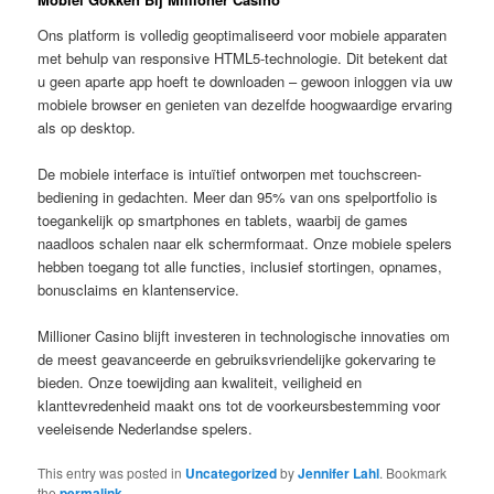
Ons platform is volledig geoptimaliseerd voor mobiele apparaten
met behulp van responsive HTML5-technologie. Dit betekent dat
u geen aparte app hoeft te downloaden – gewoon inloggen via uw
mobiele browser en genieten van dezelfde hoogwaardige ervaring
als op desktop.
De mobiele interface is intuïtief ontworpen met touchscreen-
bediening in gedachten. Meer dan 95% van ons spelportfolio is
toegankelijk op smartphones en tablets, waarbij de games
naadloos schalen naar elk schermformaat. Onze mobiele spelers
hebben toegang tot alle functies, inclusief stortingen, opnames,
bonusclaims en klantenservice.
Millioner Casino blijft investeren in technologische innovaties om
de meest geavanceerde en gebruiksvriendelijke gokervaring te
bieden. Onze toewijding aan kwaliteit, veiligheid en
klanttevredenheid maakt ons tot de voorkeursbestemming voor
veeleisende Nederlandse spelers.
This entry was posted in
Uncategorized
by
Jennifer Lahl
. Bookmark
the
permalink
.