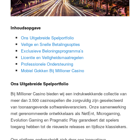
Inhoudsopgave
Ons Uitgebreide Spelportfolio
Veilige en Snelle Betalingsopties
Exclusieve Beloningsprogramma’s
Licentie en Veiligheidsmaatregelen
Professionele Ondersteuning
Mobiel Gokken Bij Millioner Casino
Ons Uitgebreide Spelportfolio
Bij Millioner Casino bieden wij een indrukwekkende collectie van
meer dan 3.500 casinospellen die zorgvuldig zijn geselecteerd
van toonaangevende softwareleveranciers. Onze samenwerking
met gerenommeerde ontwikkelaars als NetEnt, Microgaming,
Evolution Gaming en Pragmatic Play garandeert dat spelers
toegang hebben tot de nieuwste releases en tijdloze klassiekers.
Ons platform onderscheidt zich door een innovatieve