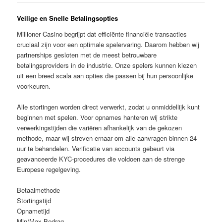
Veilige en Snelle Betalingsopties
Millioner Casino begrijpt dat efficiënte financiële transacties
cruciaal zijn voor een optimale spelervaring. Daarom hebben wij
partnerships gesloten met de meest betrouwbare
betalingsproviders in de industrie. Onze spelers kunnen kiezen
uit een breed scala aan opties die passen bij hun persoonlijke
voorkeuren.
Alle stortingen worden direct verwerkt, zodat u onmiddellijk kunt
beginnen met spelen. Voor opnames hanteren wij strikte
verwerkingstijden die variëren afhankelijk van de gekozen
methode, maar wij streven ernaar om alle aanvragen binnen 24
uur te behandelen. Verificatie van accounts gebeurt via
geavanceerde KYC-procedures die voldoen aan de strenge
Europese regelgeving.
Betaalmethode
Stortingstijd
Opnametijd
Min/Max Bedrag