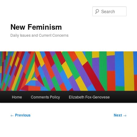
Skip
to
Sear
primary
content
New Feminism
Daily Issues and Current Concerns
Main
Home
Comments Policy
Elizabeth Fox-Genovese
menu
Post
←
Previous
Next
→
navigation