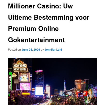
Millioner Casino: Uw
Ultieme Bestemming voor
Premium Online
Gokentertainment
Posted on
June 24, 2026
by
Jennifer Lahl