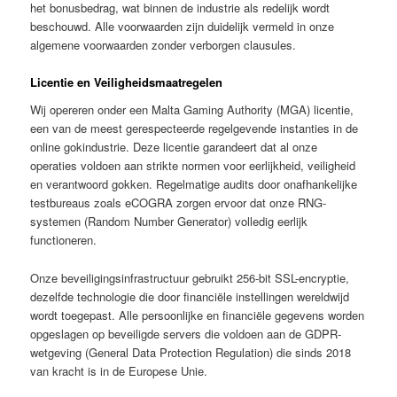
het bonusbedrag, wat binnen de industrie als redelijk wordt
beschouwd. Alle voorwaarden zijn duidelijk vermeld in onze
algemene voorwaarden zonder verborgen clausules.
Licentie en Veiligheidsmaatregelen
Wij opereren onder een Malta Gaming Authority (MGA) licentie,
een van de meest gerespecteerde regelgevende instanties in de
online gokindustrie. Deze licentie garandeert dat al onze
operaties voldoen aan strikte normen voor eerlijkheid, veiligheid
en verantwoord gokken. Regelmatige audits door onafhankelijke
testbureaus zoals eCOGRA zorgen ervoor dat onze RNG-
systemen (Random Number Generator) volledig eerlijk
functioneren.
Onze beveiligingsinfrastructuur gebruikt 256-bit SSL-encryptie,
dezelfde technologie die door financiële instellingen wereldwijd
wordt toegepast. Alle persoonlijke en financiële gegevens worden
opgeslagen op beveiligde servers die voldoen aan de GDPR-
wetgeving (General Data Protection Regulation) die sinds 2018
van kracht is in de Europese Unie.