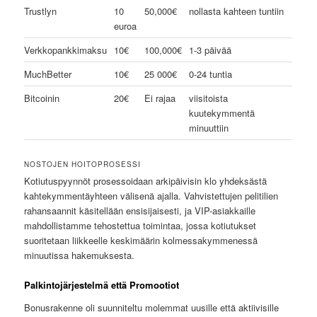
Trustlyn
10
50,000€
nollasta kahteen tuntiin
euroa
Verkkopankkimaksu
10€
100,000€
1-3 päivää
MuchBetter
10€
25 000€
0-24 tuntia
Bitcoinin
20€
Ei rajaa
viisitoista
kuutekymmentä
minuuttiin
NOSTOJEN HOITOPROSESSI
Kotiutuspyynnöt prosessoidaan arkipäivisin klo yhdeksästä
kahtekymmentäyhteen välisenä ajalla. Vahvistettujen pelitilien
rahansaannit käsitellään ensisijaisesti, ja VIP-asiakkaille
mahdollistamme tehostettua toimintaa, jossa kotiutukset
suoritetaan liikkeelle keskimäärin kolmessakymmenessä
minuutissa hakemuksesta.
Palkintojärjestelmä että Promootiot
Bonusrakenne oli suunniteltu molemmat uusille että aktiivisille