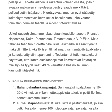
pelaajille. Tervetuliaisbonus rakentuu kolmen osasta, jolloin
avaava maksujen yhteydessa pystyy saada merkittävän
pelibudjeetin lisäyksen. Kierrätysvaatimusten ovat säädetty
kolmekymmentäviisikertaiseksi bonuksesta, joka vastaa
toimialan normien tasolla ja aidosti toteutettavissa.
Uskollisuusohjelmamme jakautetaan kuudelle tasoon: Pronssi,
Hopeataso, Kulta, Platinataso, Timanttitaso ja VIP Elite. Mikä
tahansa taso tuo tuoretta oikeuksia, esimerkiksi lisääntyneitä
maksulimiittejä, yksilöllisen tilihallinnan, syntymäpäiväpalkintoja
ja kutsuja erityisiin tapahtumiin. Todentamat tutkimustulokset
näyttävät, että kanta-asiakasohjelmat kasvattavat käyttäjien
mielihyvää tyypillisesti 43 % verrattuna kasinoille ilman
kannustinjärjestelmiä.
VIIKON JA KUUKAUDEN PROMOOTIOT
Rahanpalautuskampanjat:
Sunnuntaisin palautamme 10-
20% viimeisen viikon nettotappioista takaisin pelitilille ilman
panostusvaatimuksista
Turnaustapahtumista:
Kuukausittain peliturnaukset, joissa
palkintosaldo menee 100 huippupelaajan pelaajan osalta