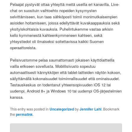
Pelaajat pystyvät ottaa yhteyttä meitä useilla eri kanavilla. Live-
chat on suosituin vaihtoehto nopeiden kysymysten
selvittämiseen, kun taas sähköposti toimii monimutkaisempien
asioiden hoitamiseen, joissa edellyttävät kuvakaappauksia sekä
yksityiskohtaisia kuvauksia. Puhelintukemme vastaa arkisin
kello kymmenestä kahteenkymmeneen kahteen, sekä
yhteystiedot oli ilmaiseksi soitettavissa kaikki Suomen
operaattoreista.
Pelisivustomme pelaa saumattomasti jokaisen käyttölaitteilla
vailla erikseen sovellusta. Mobiilisivusto sopeutuu
automaattisesti kännykköjen että tablet-laitteiden näytön kokoon,
säilyttämällä kokonaisuudet toiminnallisuudet että ominaisuudet.
Testauskeskus on todentanut yhteensopivuuden iOS 12 tai
uudempi, Android 8+ ja Windows 10 tai uudempi OS-järjestelmien
kanssa.
This entry was posted in
Uncategorized
by
Jennifer Lahl
. Bookmark
the
permalink
.