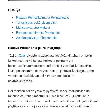
Sisällys
Kattava Pelivalikoima ja Pelintarjoajat
Turvallisuus sekä Lisensointi
Maksutavat että Maksut
Bonusjärjestelmä ja Promootiot
Asiakaspalvelun Yhteystiedot
Kattava Pelitarjonta ja Pelintarjoajat
Täällä
täällä
-sivustolla asiakkaat löytävät yli tuhannen pelin
kokoelman, mikä tarjoaa kaikesta perinteisistä
hedelmäpeliautomaateista uudenlaisiin videokolikkopeleihin.
Kumppaneinamme esiintyvät kentän johtavat kehittäjät, tämä
varmistaa laadukkaan pelikohtaamisen kullakin
käyttötilanteessa.
Perinteisten pelien ystävät pystyvät saada monipuolisesta
tarjonnasta, tähän mahtuu lukuisia blackjack- ,ruletin sekä
baccarat-versioita. Live-puolella ammattitaitoiset jakajat hoitavat
pöytiä suorana, tarjoten aidon kasinotunnelman välittömästi