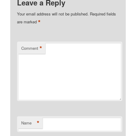
Leave a Reply
Your email address will not be published.
Required fields
*
are marked
*
Comment
*
Name