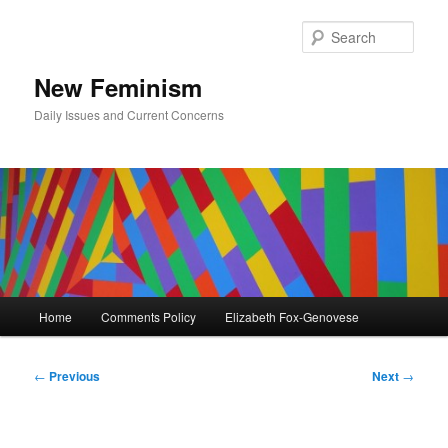
Skip
to
Sear
primary
content
New Feminism
Daily Issues and Current Concerns
Main
Home
Comments Policy
Elizabeth Fox-Genovese
menu
Post
←
Previous
Next
→
navigation