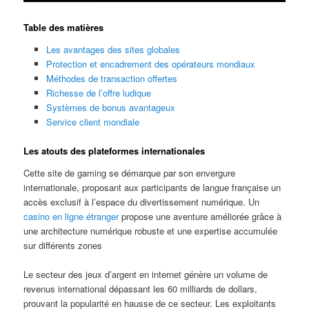
Table des matières
Les avantages des sites globales
Protection et encadrement des opérateurs mondiaux
Méthodes de transaction offertes
Richesse de l’offre ludique
Systèmes de bonus avantageux
Service client mondiale
Les atouts des plateformes internationales
Cette site de gaming se démarque par son envergure
internationale, proposant aux participants de langue française un
accès exclusif à l’espace du divertissement numérique. Un
casino en ligne étranger
propose une aventure améliorée grâce à
une architecture numérique robuste et une expertise accumulée
sur différents zones
Le secteur des jeux d’argent en internet génère un volume de
revenus international dépassant les 60 milliards de dollars,
prouvant la popularité en hausse de ce secteur. Les exploitants