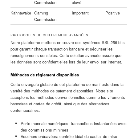
Commission
élevé
Kahnawake
Gaming
Important
Positive
Commission
PROTOCOLES DE CHIFFREMENT AVANCÉES
Notre plateforme mettons en œuvre des systèmes SSL 256 bits
pour garantir chaque transaction bancaire et sécuriser les
renseignements sensibles. Cette solution avancée assure que
les données sont confidentielles lors de leur envoi sur Internet.
Méthodes de règlement disponibles
Cette envergure globale de cet plateforme se manifeste dans la
variété des méthodes de paiement disponibles. Notre site
acceptons les méthodes conventionnelles comme les virements
bancaires et cartes de crédit, ainsi que des alternatives
contemporaines.
Porte-monnaie numériques: transactions instantanées avec
des commissions minimes
Vouchers prépayées: contrôle idéal du capital de mise