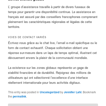
L’ groupe d’assistance travaille à partir de divers fuseaux de
temps pour garantir une disponibilité continue. Le assistance en
français est assuré par des conseillers francophones comprenant
pleinement les caractéristiques régionales et légales de cette
territoire.
VOIES DE CONTACT VARIÉS
Écrivez-nous grâce au le chat live, l’email e-mail spécifique ou le
form de contact exhaustif. Chaque sollicitation obtient une
réponse sur-mesure dans un laps de temps optimal, illustrant cet
dévouement envers la plaisir de la communauté mondiale.
La existence sur les zones globaux représente un gage de
stabilité financière et de durabilité. Rejoignez des millions de
utilisateurs qui ont sélectionné l’excellence d’une interface
réellement internationale pour leurs activités digitaux.
This entry was posted in
Uncategorized
by
Jennifer Lahl
. Bookmark
the
permalink
.